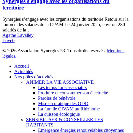
Synergies s’engage avec les organisations du
organisations
territoire
du
territoire
Synergies s’engage avec les organisations du territoire Retour sur la
journée des salariés de la CPAM Le 24 janvier 2025, environ 280
salariés de la…
Agathe Lavalley
Love
0
© 2026 Association Synergies 53. Tous droits réservés.
Mentions
légales.
.
Close
Accueil
Menu
Actualités
Nos pôles d’activités
ANIMER LA VIE ASSOCIATIVE
Les temps forts associatifs
Produire et consommer son électricité
Paroles de bénévole
Mise en pratique des ODD
La famille CIVAM au Rhizhome
La cuisson écologique
SENSIBILISER & CONSEILLER LES
HABITANTS
Emergence énergies renouvelables citoyennes