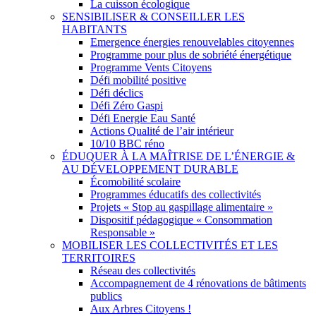
La cuisson écologique
SENSIBILISER & CONSEILLER LES
HABITANTS
Emergence énergies renouvelables citoyennes
Programme pour plus de sobriété énergétique
Programme Vents Citoyens
Défi mobilité positive
Défi déclics
Défi Zéro Gaspi
Défi Energie Eau Santé
Actions Qualité de l’air intérieur
10/10 BBC réno
ÉDUQUER À LA MAÎTRISE DE L’ÉNERGIE &
AU DÉVELOPPEMENT DURABLE
Écomobilité scolaire
Programmes éducatifs des collectivités
Projets « Stop au gaspillage alimentaire »
Dispositif pédagogique « Consommation
Responsable »
MOBILISER LES COLLECTIVITÉS ET LES
TERRITOIRES
Réseau des collectivités
Accompagnement de 4 rénovations de bâtiments
publics
Aux Arbres Citoyens !