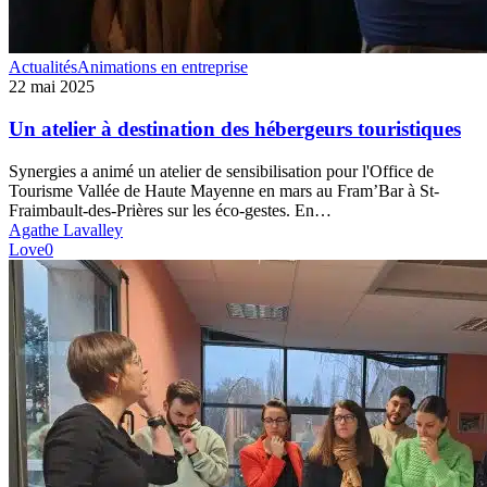
Un
Actualités
Animations en entreprise
atelier
22 mai 2025
à
destination
Un atelier à destination des hébergeurs touristiques
des
hébergeurs
Synergies a animé un atelier de sensibilisation pour l'Office de
touristiques
Tourisme Vallée de Haute Mayenne en mars au Fram’Bar à St-
Fraimbault-des-Prières sur les éco-gestes. En…
Agathe Lavalley
Love
0