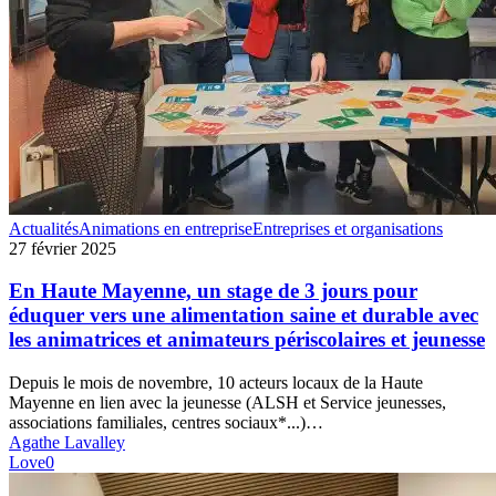
En
Actualités
Animations en entreprise
Entreprises et organisations
Haute
27 février 2025
Mayenne,
un
En Haute Mayenne, un stage de 3 jours pour
stage
éduquer vers une alimentation saine et durable avec
de
les animatrices et animateurs périscolaires et jeunesse
3
jours
Depuis le mois de novembre, 10 acteurs locaux de la Haute
pour
Mayenne en lien avec la jeunesse (ALSH et Service jeunesses,
éduquer
associations familiales, centres sociaux*...)…
vers
Agathe Lavalley
une
Love
0
alimentation
saine