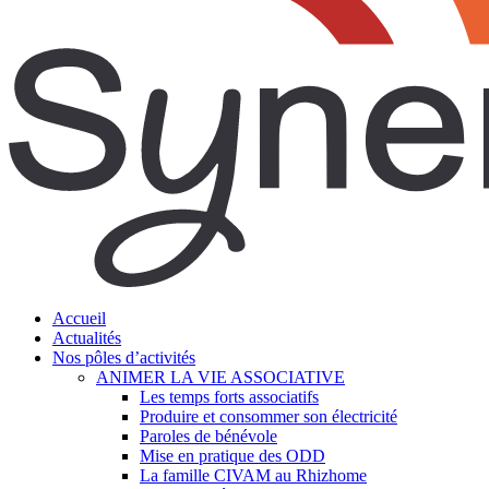
search
Menu
Accueil
Actualités
Nos pôles d’activités
ANIMER LA VIE ASSOCIATIVE
Les temps forts associatifs
Produire et consommer son électricité
Paroles de bénévole
Mise en pratique des ODD
La famille CIVAM au Rhizhome