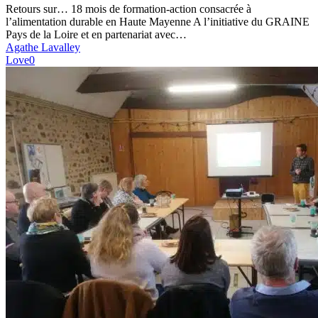
en
Retours sur… 18 mois de formation-action consacrée à
Haute
l’alimentation durable en Haute Mayenne A l’initiative du GRAINE
Mayenne
Pays de la Loire et en partenariat avec…
Agathe Lavalley
Love
0