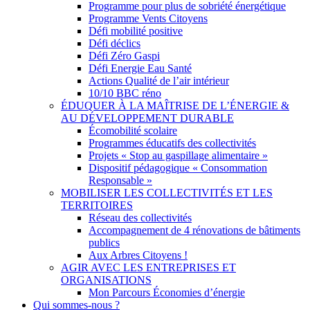
Programme pour plus de sobriété énergétique
Programme Vents Citoyens
Défi mobilité positive
Défi déclics
Défi Zéro Gaspi
Défi Energie Eau Santé
Actions Qualité de l’air intérieur
10/10 BBC réno
ÉDUQUER À LA MAÎTRISE DE L’ÉNERGIE &
AU DÉVELOPPEMENT DURABLE
Écomobilité scolaire
Programmes éducatifs des collectivités
Projets « Stop au gaspillage alimentaire »
Dispositif pédagogique « Consommation
Responsable »
MOBILISER LES COLLECTIVITÉS ET LES
TERRITOIRES
Réseau des collectivités
Accompagnement de 4 rénovations de bâtiments
publics
Aux Arbres Citoyens !
AGIR AVEC LES ENTREPRISES ET
ORGANISATIONS
Mon Parcours Économies d’énergie
Qui sommes-nous ?