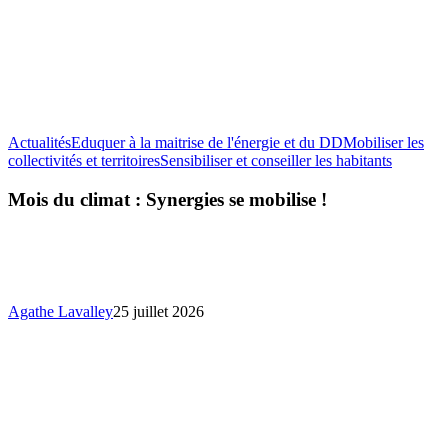
Actualités
Eduquer à la maitrise de l'énergie et du DD
Mobiliser les
Mois
collectivités et territoires
Sensibiliser et conseiller les habitants
du
climat
Mois du climat : Synergies se mobilise !
:
Synergie
se
mobilise
!
Agathe Lavalley
25 juillet 2026