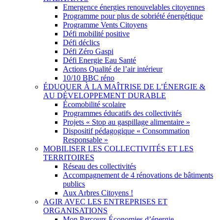
Emergence énergies renouvelables citoyennes
Programme pour plus de sobriété énergétique
Programme Vents Citoyens
Défi mobilité positive
Défi déclics
Défi Zéro Gaspi
Défi Energie Eau Santé
Actions Qualité de l’air intérieur
10/10 BBC réno
ÉDUQUER À LA MAÎTRISE DE L’ÉNERGIE &
AU DÉVELOPPEMENT DURABLE
Écomobilité scolaire
Programmes éducatifs des collectivités
Projets « Stop au gaspillage alimentaire »
Dispositif pédagogique « Consommation
Responsable »
MOBILISER LES COLLECTIVITÉS ET LES
TERRITOIRES
Réseau des collectivités
Accompagnement de 4 rénovations de bâtiments
publics
Aux Arbres Citoyens !
AGIR AVEC LES ENTREPRISES ET
ORGANISATIONS
Mon Parcours Économies d’énergie