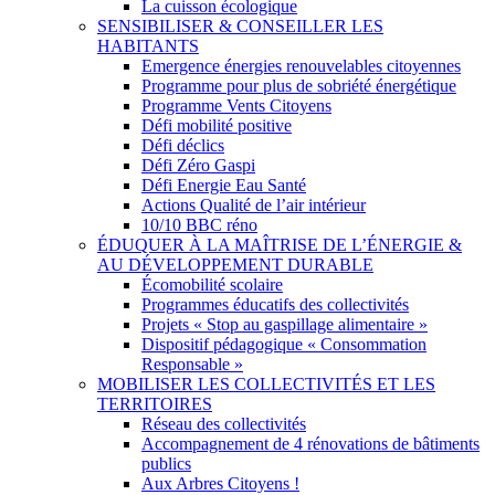
La cuisson écologique
SENSIBILISER & CONSEILLER LES
HABITANTS
Emergence énergies renouvelables citoyennes
Programme pour plus de sobriété énergétique
Programme Vents Citoyens
Défi mobilité positive
Défi déclics
Défi Zéro Gaspi
Défi Energie Eau Santé
Actions Qualité de l’air intérieur
10/10 BBC réno
ÉDUQUER À LA MAÎTRISE DE L’ÉNERGIE &
AU DÉVELOPPEMENT DURABLE
Écomobilité scolaire
Programmes éducatifs des collectivités
Projets « Stop au gaspillage alimentaire »
Dispositif pédagogique « Consommation
Responsable »
MOBILISER LES COLLECTIVITÉS ET LES
TERRITOIRES
Réseau des collectivités
Accompagnement de 4 rénovations de bâtiments
publics
Aux Arbres Citoyens !