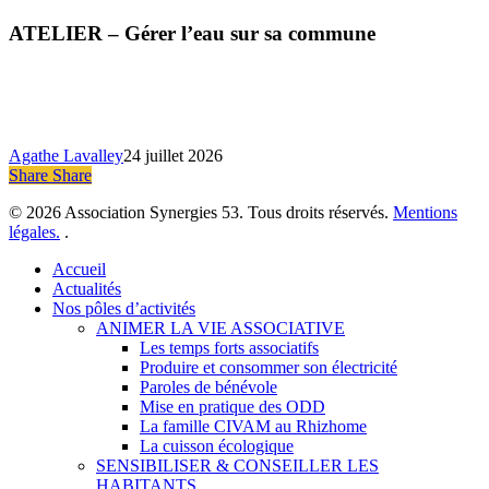
–
Gérer
ATELIER – Gérer l’eau sur sa commune
l’eau
sur
sa
commune
Agathe Lavalley
24 juillet 2026
Share
Share
Share
© 2026 Association Synergies 53. Tous droits réservés.
Mentions
légales.
.
Close
Accueil
Menu
Actualités
Nos pôles d’activités
ANIMER LA VIE ASSOCIATIVE
Les temps forts associatifs
Produire et consommer son électricité
Paroles de bénévole
Mise en pratique des ODD
La famille CIVAM au Rhizhome
La cuisson écologique
SENSIBILISER & CONSEILLER LES
HABITANTS