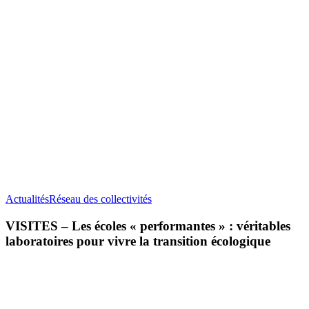
VISITES
Actualités
Réseau des collectivités
–
Les
VISITES – Les écoles « performantes » : véritables
écoles
laboratoires pour vivre la transition écologique
«
performantes
»
:
véritables