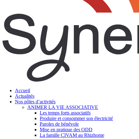
search
Menu
Accueil
Actualités
Nos pôles d’activités
ANIMER LA VIE ASSOCIATIVE
Les temps forts associatifs
Produire et consommer son électricité
Paroles de bénévole
Mise en pratique des ODD
La famille CIVAM au Rhizhome