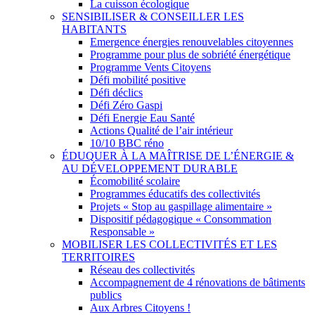
La cuisson écologique
SENSIBILISER & CONSEILLER LES
HABITANTS
Emergence énergies renouvelables citoyennes
Programme pour plus de sobriété énergétique
Programme Vents Citoyens
Défi mobilité positive
Défi déclics
Défi Zéro Gaspi
Défi Energie Eau Santé
Actions Qualité de l’air intérieur
10/10 BBC réno
ÉDUQUER À LA MAÎTRISE DE L’ÉNERGIE &
AU DÉVELOPPEMENT DURABLE
Écomobilité scolaire
Programmes éducatifs des collectivités
Projets « Stop au gaspillage alimentaire »
Dispositif pédagogique « Consommation
Responsable »
MOBILISER LES COLLECTIVITÉS ET LES
TERRITOIRES
Réseau des collectivités
Accompagnement de 4 rénovations de bâtiments
publics
Aux Arbres Citoyens !