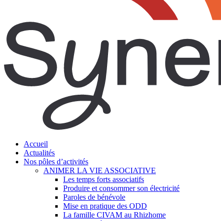
search
Menu
Accueil
Actualités
Nos pôles d’activités
ANIMER LA VIE ASSOCIATIVE
Les temps forts associatifs
Produire et consommer son électricité
Paroles de bénévole
Mise en pratique des ODD
La famille CIVAM au Rhizhome