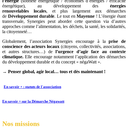
l’énergie
(sobriété énergétique / économies d’énergies / efficacité
énergétique), au développement des
énergies
renouvelables
locales
, et plus largement aux démarches
de
Développement durable
. Le tout en
Mayenne
! L’énergie étant
transversale, Synergies peut aborder cette question via d’autres
approches comme l’alimentation, les déchets, la santé, les solidarités,
la citoyenneté…
Globalement, l’association Synergies encourage à la
prise de
conscience
des acteurs locaux
(citoyens, collectivités, associations,
et autres structures…) de
l’urgence d’agir face au contexte
climatique.
Elle encourage notamment l’application des démarches
du développement durable et du concept « négaWatt ».
→ Penser global, agir local… tous et dès maintenant !
En savoir + : statuts de l'association
En savoir + sur la Démarche Négawatt
Nos missions