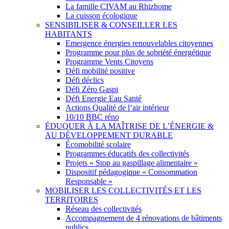
La famille CIVAM au Rhizhome
La cuisson écologique
SENSIBILISER & CONSEILLER LES
HABITANTS
Emergence énergies renouvelables citoyennes
Programme pour plus de sobriété énergétique
Programme Vents Citoyens
Défi mobilité positive
Défi déclics
Défi Zéro Gaspi
Défi Energie Eau Santé
Actions Qualité de l’air intérieur
10/10 BBC réno
ÉDUQUER À LA MAÎTRISE DE L’ÉNERGIE &
AU DÉVELOPPEMENT DURABLE
Écomobilité scolaire
Programmes éducatifs des collectivités
Projets « Stop au gaspillage alimentaire »
Dispositif pédagogique « Consommation
Responsable »
MOBILISER LES COLLECTIVITÉS ET LES
TERRITOIRES
Réseau des collectivités
Accompagnement de 4 rénovations de bâtiments
publics