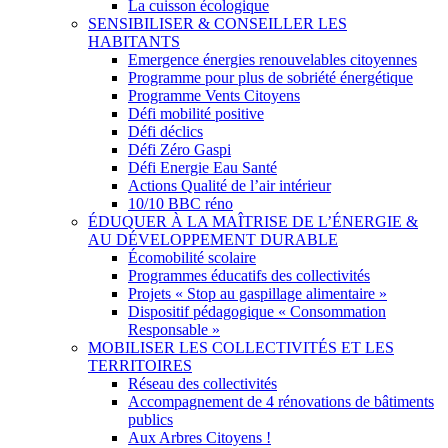
La cuisson écologique
SENSIBILISER & CONSEILLER LES
HABITANTS
Emergence énergies renouvelables citoyennes
Programme pour plus de sobriété énergétique
Programme Vents Citoyens
Défi mobilité positive
Défi déclics
Défi Zéro Gaspi
Défi Energie Eau Santé
Actions Qualité de l’air intérieur
10/10 BBC réno
ÉDUQUER À LA MAÎTRISE DE L’ÉNERGIE &
AU DÉVELOPPEMENT DURABLE
Écomobilité scolaire
Programmes éducatifs des collectivités
Projets « Stop au gaspillage alimentaire »
Dispositif pédagogique « Consommation
Responsable »
MOBILISER LES COLLECTIVITÉS ET LES
TERRITOIRES
Réseau des collectivités
Accompagnement de 4 rénovations de bâtiments
publics
Aux Arbres Citoyens !