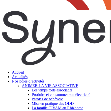
search
Menu
Accueil
Actualités
Nos pôles d’activités
ANIMER LA VIE ASSOCIATIVE
Les temps forts associatifs
Produire et consommer son électricité
Paroles de bénévole
Mise en pratique des ODD
La famille CIVAM au Rhizhome