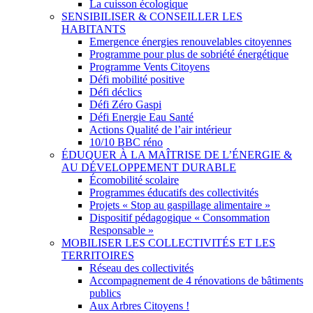
La cuisson écologique
SENSIBILISER & CONSEILLER LES
HABITANTS
Emergence énergies renouvelables citoyennes
Programme pour plus de sobriété énergétique
Programme Vents Citoyens
Défi mobilité positive
Défi déclics
Défi Zéro Gaspi
Défi Energie Eau Santé
Actions Qualité de l’air intérieur
10/10 BBC réno
ÉDUQUER À LA MAÎTRISE DE L’ÉNERGIE &
AU DÉVELOPPEMENT DURABLE
Écomobilité scolaire
Programmes éducatifs des collectivités
Projets « Stop au gaspillage alimentaire »
Dispositif pédagogique « Consommation
Responsable »
MOBILISER LES COLLECTIVITÉS ET LES
TERRITOIRES
Réseau des collectivités
Accompagnement de 4 rénovations de bâtiments
publics
Aux Arbres Citoyens !