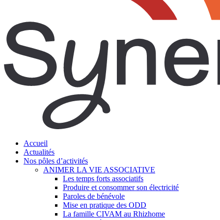
search
Menu
Accueil
Actualités
Nos pôles d’activités
ANIMER LA VIE ASSOCIATIVE
Les temps forts associatifs
Produire et consommer son électricité
Paroles de bénévole
Mise en pratique des ODD
La famille CIVAM au Rhizhome