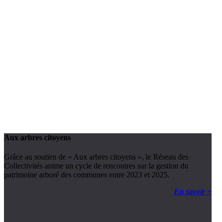
Aux arbres citoyens
Grâce au soutien de « Aux arbres citoyens », le Réseau des
Collectivités anime un cycle de rencontres sur la gestion du
patrimoine arboré des communes entre 2023 et 2025.
En savoir +