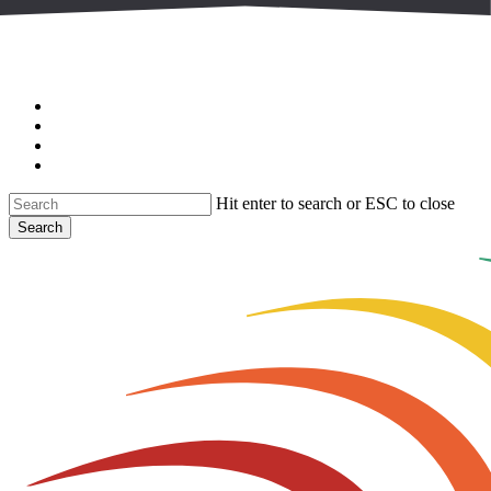
Skip
to
main
content
facebook
linkedin
youtube
instagram
Hit enter to search or ESC to close
Search
Close
Search