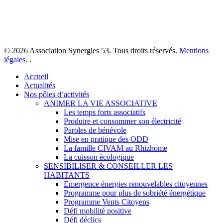
Impasse des Tailleurs
53810 Changé
© 2026 Association Synergies 53. Tous droits réservés.
Mentions
légales.
.
Close
Accueil
Menu
Actualités
Nos pôles d’activités
ANIMER LA VIE ASSOCIATIVE
Les temps forts associatifs
Produire et consommer son électricité
Paroles de bénévole
Mise en pratique des ODD
La famille CIVAM au Rhizhome
La cuisson écologique
SENSIBILISER & CONSEILLER LES
HABITANTS
Emergence énergies renouvelables citoyennes
Programme pour plus de sobriété énergétique
Programme Vents Citoyens
Défi mobilité positive
Défi déclics