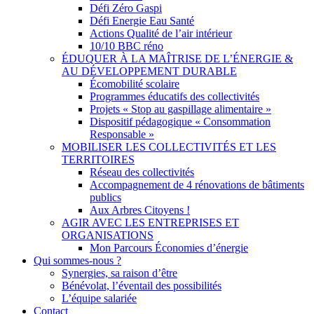
Défi Zéro Gaspi
Défi Energie Eau Santé
Actions Qualité de l’air intérieur
10/10 BBC réno
ÉDUQUER À LA MAÎTRISE DE L’ÉNERGIE &
AU DÉVELOPPEMENT DURABLE
Écomobilité scolaire
Programmes éducatifs des collectivités
Projets « Stop au gaspillage alimentaire »
Dispositif pédagogique « Consommation
Responsable »
MOBILISER LES COLLECTIVITÉS ET LES
TERRITOIRES
Réseau des collectivités
Accompagnement de 4 rénovations de bâtiments
publics
Aux Arbres Citoyens !
AGIR AVEC LES ENTREPRISES ET
ORGANISATIONS
Mon Parcours Économies d’énergie
Qui sommes-nous ?
Synergies, sa raison d’être
Bénévolat, l’éventail des possibilités
L’équipe salariée
Contact