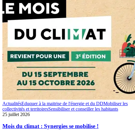
Mois
Actualités
Eduquer à la maitrise de l'énergie et du DD
Mobiliser les
du
collectivités et territoires
Sensibiliser et conseiller les habitants
climat
25 juillet 2026
:
Synergies
Mois du climat : Synergies se mobilise !
se