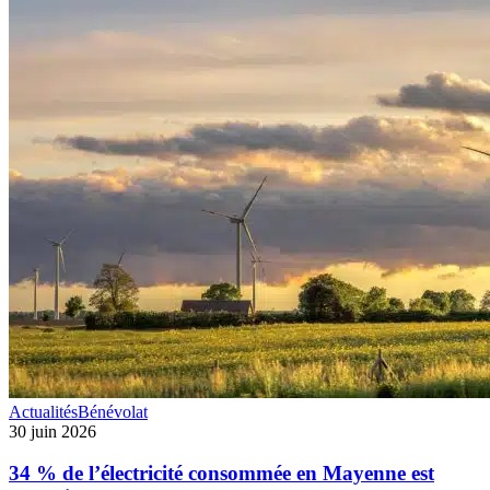
34
Actualités
Bénévolat
%
30 juin 2026
de
l’électricité
34 % de l’électricité consommée en Mayenne est
consommée