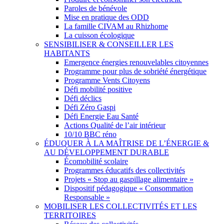
Paroles de bénévole
Mise en pratique des ODD
La famille CIVAM au Rhizhome
La cuisson écologique
SENSIBILISER & CONSEILLER LES
HABITANTS
Emergence énergies renouvelables citoyennes
Programme pour plus de sobriété énergétique
Programme Vents Citoyens
Défi mobilité positive
Défi déclics
Défi Zéro Gaspi
Défi Energie Eau Santé
Actions Qualité de l’air intérieur
10/10 BBC réno
ÉDUQUER À LA MAÎTRISE DE L’ÉNERGIE &
AU DÉVELOPPEMENT DURABLE
Écomobilité scolaire
Programmes éducatifs des collectivités
Projets « Stop au gaspillage alimentaire »
Dispositif pédagogique « Consommation
Responsable »
MOBILISER LES COLLECTIVITÉS ET LES
TERRITOIRES