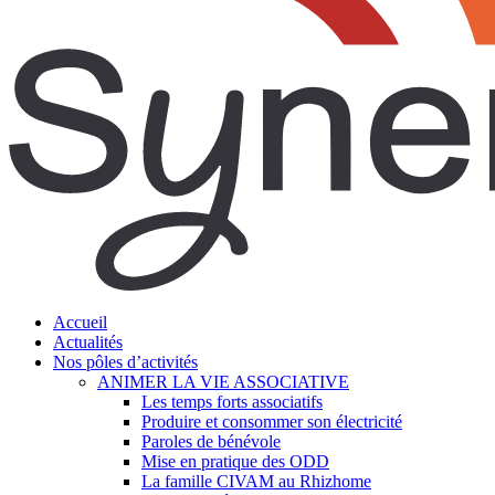
search
Menu
Accueil
Actualités
Nos pôles d’activités
ANIMER LA VIE ASSOCIATIVE
Les temps forts associatifs
Produire et consommer son électricité
Paroles de bénévole
Mise en pratique des ODD
La famille CIVAM au Rhizhome