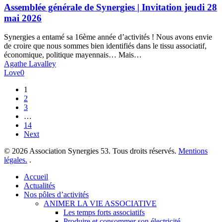
Synergies
Assemblée générale de Synergies | Invitation jeudi 28
|
mai 2026
Invitation
jeudi
Synergies a entamé sa 16ème année d’activités ! Nous avons envie
28
de croire que nous sommes bien identifiés dans le tissu associatif,
mai
économique, politique mayennais… Mais…
2026
Agathe Lavalley
Love
0
1
2
3
…
14
Next
© 2026 Association Synergies 53. Tous droits réservés.
Mentions
légales.
.
Close
Accueil
Menu
Actualités
Nos pôles d’activités
ANIMER LA VIE ASSOCIATIVE
Les temps forts associatifs
Produire et consommer son électricité