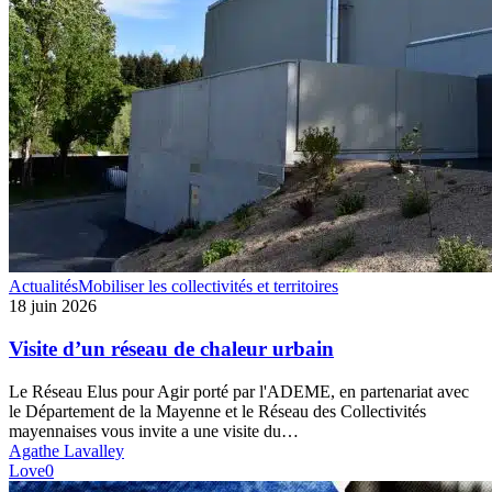
Visite
Actualités
Mobiliser les collectivités et territoires
d’un
18 juin 2026
réseau
de
Visite d’un réseau de chaleur urbain
chaleur
urbain
Le Réseau Elus pour Agir porté par l'ADEME, en partenariat avec
le Département de la Mayenne et le Réseau des Collectivités
mayennaises vous invite a une visite du…
Agathe Lavalley
Love
0