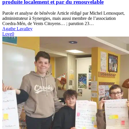
produite localement et par du renouvelable
en
Mayenne
Parole et analyse de bénévole Article rédigé par Michel Lemosquet,
est
administrateur à Synergies, mais aussi membre de l’association
produite
Coedra-Mén, de Vents Citoyens… ; parution 23…
localement
Agathe Lavalley
et
Love
0
par
du
renouvelable