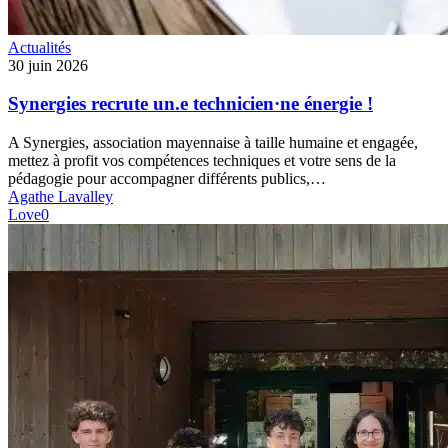
Synergies
Actualités
recrute
30 juin 2026
un.e
technicien·ne
Synergies recrute un.e technicien·ne énergie !
énergie
!
A Synergies, association mayennaise à taille humaine et engagée,
mettez à profit vos compétences techniques et votre sens de la
pédagogie pour accompagner différents publics,…
Agathe Lavalley
Love
0