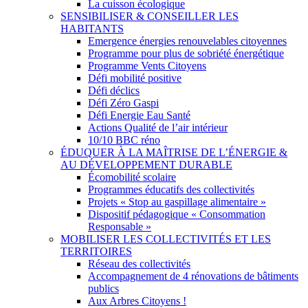
La cuisson écologique
SENSIBILISER & CONSEILLER LES
HABITANTS
Emergence énergies renouvelables citoyennes
Programme pour plus de sobriété énergétique
Programme Vents Citoyens
Défi mobilité positive
Défi déclics
Défi Zéro Gaspi
Défi Energie Eau Santé
Actions Qualité de l’air intérieur
10/10 BBC réno
ÉDUQUER À LA MAÎTRISE DE L’ÉNERGIE &
AU DÉVELOPPEMENT DURABLE
Écomobilité scolaire
Programmes éducatifs des collectivités
Projets « Stop au gaspillage alimentaire »
Dispositif pédagogique « Consommation
Responsable »
MOBILISER LES COLLECTIVITÉS ET LES
TERRITOIRES
Réseau des collectivités
Accompagnement de 4 rénovations de bâtiments
publics
Aux Arbres Citoyens !