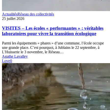
VISITES
Actualités
Réseau des collectivités
–
25 juillet 2026
Les
écoles
VISITES – Les écoles « performantes » : véritables
«
laboratoires pour vivre la transition écologique
performantes
»
Parmi les équipements « phares » d’une commune, l’école occupe
:
une grande place. C’est pourquoi, à Jublains le 22 septembre, à
véritables
L'Huisserie le 3 novembre, le Réseau…
laboratoires
Agathe Lavalley
pour
Love
0
vivre
la
transition
écologique