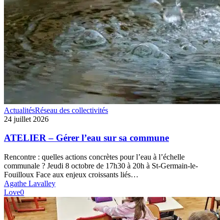
ATELIER
Actualités
Réseau des collectivités
–
24 juillet 2026
Gérer
l’eau
ATELIER – Gérer l’eau sur sa commune
sur
sa
Rencontre : quelles actions concrètes pour l’eau à l’échelle
commune
communale ? Jeudi 8 octobre de 17h30 à 20h à St-Germain-le-
Fouilloux Face aux enjeux croissants liés…
Agathe Lavalley
Love
0