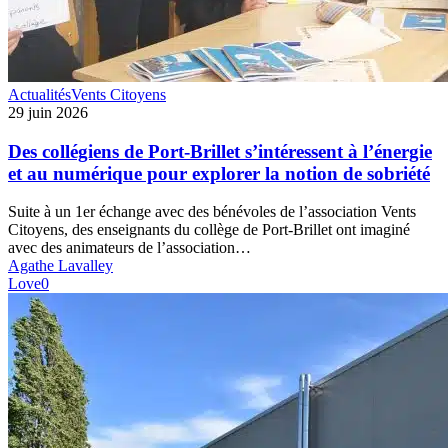
Des
Actualités
Vents Citoyens
collégiens
29 juin 2026
de
Port-
Des collégiens de Port-Brillet s’intéressent à l’énergie
Brillet
et au numérique pour explorer la notion de sobriété
s’intéressent
à
Suite à un 1er échange avec des bénévoles de l’association Vents
l’énergie
Citoyens, des enseignants du collège de Port-Brillet ont imaginé
et
avec des animateurs de l’association…
au
Agathe Lavalley
numérique
Love
0
pour
explorer
la
notion
de
sobriété