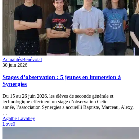
Stages
Actualités
Bénévolat
d’observation
30 juin 2026
:
5
Stages d’observation : 5 jeunes en immersion à
jeunes
Synergies
en
immersion
Du 15 au 26 juin 2026, les élèves de seconde générale et
à
technologique effectuent un stage d’observation Cette
Synergies
année, l’association Synergies a accueilli Baptiste, Marceau, Alexy,
…
Agathe Lavalley
Love
0