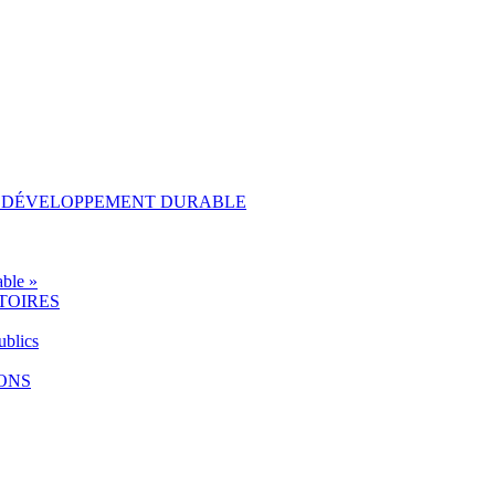
AU DÉVELOPPEMENT DURABLE
ble »
TOIRES
ublics
IONS