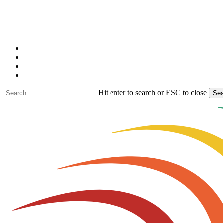
Skip
to
main
content
facebook
linkedin
youtube
instagram
Hit enter to search or ESC to close
Sea
Close
Search