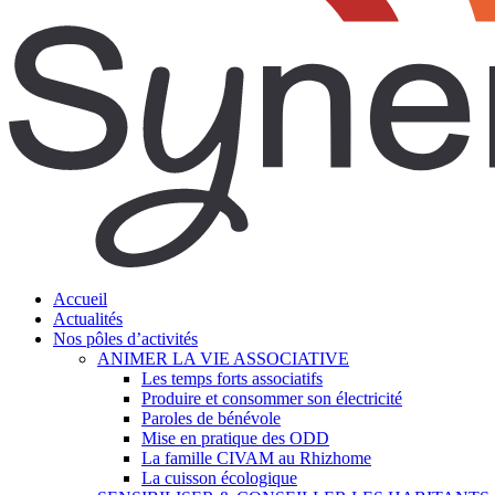
search
Menu
Accueil
Actualités
Nos pôles d’activités
ANIMER LA VIE ASSOCIATIVE
Les temps forts associatifs
Produire et consommer son électricité
Paroles de bénévole
Mise en pratique des ODD
La famille CIVAM au Rhizhome
La cuisson écologique