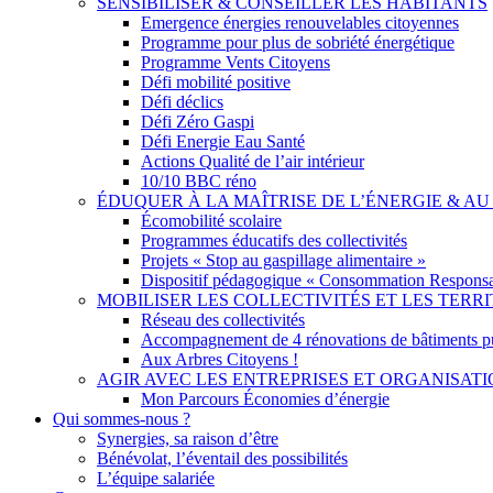
SENSIBILISER & CONSEILLER LES HABITANTS
Emergence énergies renouvelables citoyennes
Programme pour plus de sobriété énergétique
Programme Vents Citoyens
Défi mobilité positive
Défi déclics
Défi Zéro Gaspi
Défi Energie Eau Santé
Actions Qualité de l’air intérieur
10/10 BBC réno
ÉDUQUER À LA MAÎTRISE DE L’ÉNERGIE & 
Écomobilité scolaire
Programmes éducatifs des collectivités
Projets « Stop au gaspillage alimentaire »
Dispositif pédagogique « Consommation Responsa
MOBILISER LES COLLECTIVITÉS ET LES TERRI
Réseau des collectivités
Accompagnement de 4 rénovations de bâtiments p
Aux Arbres Citoyens !
AGIR AVEC LES ENTREPRISES ET ORGANISAT
Mon Parcours Économies d’énergie
Qui sommes-nous ?
Synergies, sa raison d’être
Bénévolat, l’éventail des possibilités
L’équipe salariée