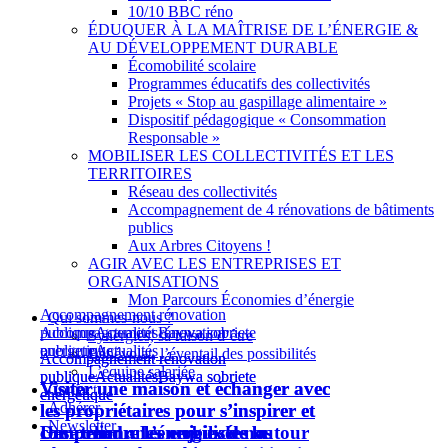
10/10 BBC réno
ÉDUQUER À LA MAÎTRISE DE L’ÉNERGIE &
AU DÉVELOPPEMENT DURABLE
Écomobilité scolaire
Programmes éducatifs des collectivités
Projets « Stop au gaspillage alimentaire »
Dispositif pédagogique « Consommation
Responsable »
MOBILISER LES COLLECTIVITÉS ET LES
TERRITOIRES
Réseau des collectivités
Accompagnement de 4 rénovations de bâtiments
publics
Aux Arbres Citoyens !
AGIR AVEC LES ENTREPRISES ET
ORGANISATIONS
Mon Parcours Économies d’énergie
Accompagnement rénovation
Qui sommes-nous ?
publique
Accompagnement rénovation
Actualités
Baywa sobriete
Synergies, sa raison d’être
energetique
publique
Actualités
Bénévolat, l’éventail des possibilités
Accompagnement rénovation
Accompagnement rénovation
L’équipe salariée
publique
publique
Actualités
Actualités
Baywa sobriete
Baywa sobriete
Visiter une maison et échanger avec
Visiter une maison et échanger avec
Contact
energetique
energetique
Adhérer
les propriétaires pour s’inspirer et
les propriétaires pour s’inspirer et
Newsletter
Un atelier « L’énergie de nos
Des communes mobilisées autour
comprendre les enjeux de la
comprendre les enjeux de la