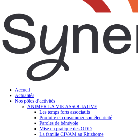
search
Menu
Accueil
Actualités
Nos pôles d’activités
ANIMER LA VIE ASSOCIATIVE
Les temps forts associatifs
Produire et consommer son électricité
Paroles de bénévole
Mise en pratique des ODD
La famille CIVAM au Rhizhome