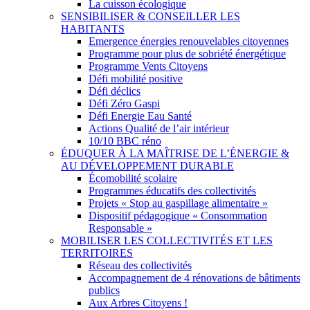
La cuisson écologique
SENSIBILISER & CONSEILLER LES
HABITANTS
Emergence énergies renouvelables citoyennes
Programme pour plus de sobriété énergétique
Programme Vents Citoyens
Défi mobilité positive
Défi déclics
Défi Zéro Gaspi
Défi Energie Eau Santé
Actions Qualité de l’air intérieur
10/10 BBC réno
ÉDUQUER À LA MAÎTRISE DE L’ÉNERGIE &
AU DÉVELOPPEMENT DURABLE
Écomobilité scolaire
Programmes éducatifs des collectivités
Projets « Stop au gaspillage alimentaire »
Dispositif pédagogique « Consommation
Responsable »
MOBILISER LES COLLECTIVITÉS ET LES
TERRITOIRES
Réseau des collectivités
Accompagnement de 4 rénovations de bâtiments
publics
Aux Arbres Citoyens !