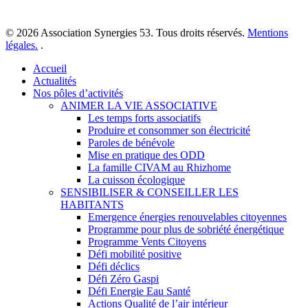
© 2026 Association Synergies 53. Tous droits réservés.
Mentions
légales.
.
Close
Accueil
Menu
Actualités
Nos pôles d’activités
ANIMER LA VIE ASSOCIATIVE
Les temps forts associatifs
Produire et consommer son électricité
Paroles de bénévole
Mise en pratique des ODD
La famille CIVAM au Rhizhome
La cuisson écologique
SENSIBILISER & CONSEILLER LES
HABITANTS
Emergence énergies renouvelables citoyennes
Programme pour plus de sobriété énergétique
Programme Vents Citoyens
Défi mobilité positive
Défi déclics
Défi Zéro Gaspi
Défi Energie Eau Santé
Actions Qualité de l’air intérieur