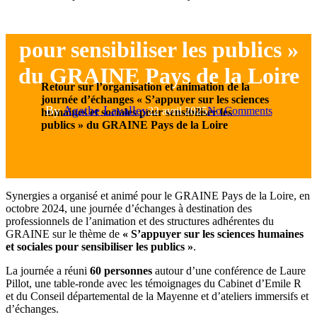
sciences humaines et sociales
pour sensibiliser les publics »
du GRAINE Pays de la Loire
Retour sur l’organisation et animation de la
journée d’échanges
« S’appuyer sur les sciences
By
Agathe Lavalley
22 avril 2025
No Comments
humaines et sociales pour sensibiliser les
publics » du
GRAINE Pays de la Loire
Synergies a organisé et animé pour le GRAINE Pays de la Loire, en
octobre 2024, une journée d’échanges à destination des
professionnels de l’animation et des structures adhérentes du
GRAINE sur le thème de
« S’appuyer sur les sciences humaines
et sociales pour sensibiliser les publics »
.
La journée a réuni
60 personnes
autour d’une conférence de Laure
Pillot, une table-ronde avec les témoignages du Cabinet d’Emile R
et du Conseil départemental de la Mayenne et d’ateliers immersifs et
d’échanges.