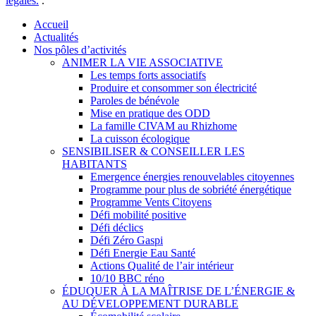
légales.
.
Close
Accueil
Menu
Actualités
Nos pôles d’activités
ANIMER LA VIE ASSOCIATIVE
Les temps forts associatifs
Produire et consommer son électricité
Paroles de bénévole
Mise en pratique des ODD
La famille CIVAM au Rhizhome
La cuisson écologique
SENSIBILISER & CONSEILLER LES
HABITANTS
Emergence énergies renouvelables citoyennes
Programme pour plus de sobriété énergétique
Programme Vents Citoyens
Défi mobilité positive
Défi déclics
Défi Zéro Gaspi
Défi Energie Eau Santé
Actions Qualité de l’air intérieur
10/10 BBC réno
ÉDUQUER À LA MAÎTRISE DE L’ÉNERGIE &
AU DÉVELOPPEMENT DURABLE