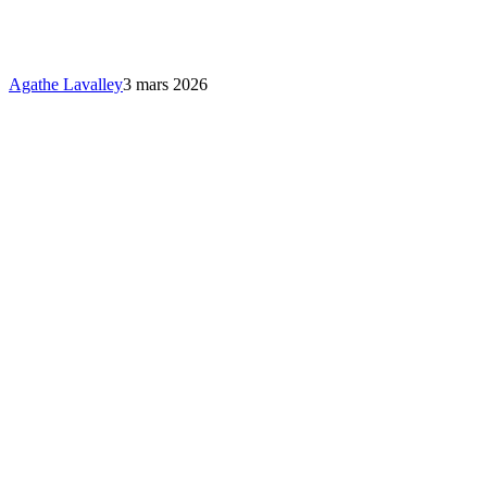
le
public
de
passage
Agathe Lavalley
3 mars 2026