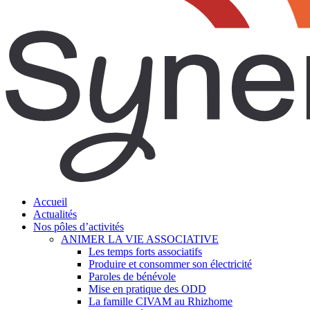
search
Menu
Accueil
Actualités
Nos pôles d’activités
ANIMER LA VIE ASSOCIATIVE
Les temps forts associatifs
Produire et consommer son électricité
Paroles de bénévole
Mise en pratique des ODD
La famille CIVAM au Rhizhome