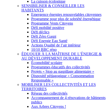
La cuisson écologique
SENSIBILISER & CONSEILLER LES
HABITANTS
Emergence énergies renouvelables citoyennes
Programme pour plus de sobriété énergétique
Programme Vents Citoyens
Défi mobilité positive
Défi déclics
Défi Zéro Gaspi
Défi Energie Eau Santé
Actions Qualité de l’air intérieur
10/10 BBC réno
ÉDUQUER À LA MAÎTRISE DE L’ÉNERGIE &
AU DÉVELOPPEMENT DURABLE
Écomobilité scolaire
Programmes éducatifs des collectivités
Projets « Stop au gaspillage alimentaire »
Dispositif pédagogique « Consommation
Responsable »
MOBILISER LES COLLECTIVITÉS ET LES
TERRITOIRES
Réseau des collectivités
Accompagnement de 4 rénovations de bâtiments
publics
Aux Arbres Citoyens !