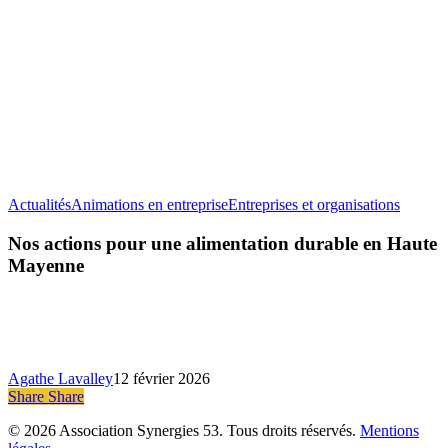
Nos
Actualités
Animations en entreprise
Entreprises et organisations
actions
pour
Nos actions pour une alimentation durable en Haute
une
Mayenne
aliment
durable
en
Haute
Mayen
Agathe Lavalley
12 février 2026
Share
Share
Share
© 2026 Association Synergies 53. Tous droits réservés.
Mentions