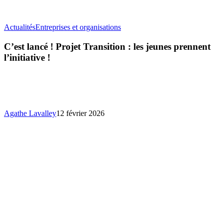
C’est
Actualités
Entreprises et organisations
lancé
!
C’est lancé ! Projet Transition : les jeunes prennent
Projet
l’initiative !
Transition
:
les
jeunes
prennent
l’initiative
Agathe Lavalley
12 février 2026
!