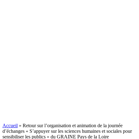
Entreprises et organisations
Retour sur l’organisation et
animation de la journée
Accueil
»
Retour sur l’organisation et animation de la journée
d’échanges « S’appuyer sur les sciences humaines et sociales pour
d’échanges « S’appuyer sur les
sensibiliser les publics » du GRAINE Pays de la Loire