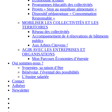
Écomobilité scolaire
Programmes éducatifs des collectivités
Projets « Stop au gaspillage alimentaire »
Dispositif pédagogique « Consommation
Responsable »
MOBILISER LES COLLECTIVITÉS ET LES
TERRITOIRES
Réseau des collectivités
Accompagnement de 4 rénovations de bâtiments
publics
Aux Arbres Citoyens !
AGIR AVEC LES ENTREPRISES ET
ORGANISATIONS
Mon Parcours Économies d’énergie
Qui sommes-nous ?
Synergies, sa raison d’être
Bénévolat, l’éventail des possibilités
L’équipe salariée
Contact
Adhérer
Newsletter
facebook
linkedin
youtube
instagram