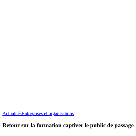
Retour
Actualités
Entreprises et organisations
sur
la
Retour sur la formation captiver le public de passage
formation
captiver