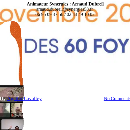
Animateur Synergies : Arnaud Dubreil
arnaud.dubreil@synergies53.fr
06 95 09 37 56 / 02 43 49 10 02
Actualités
Défi Eau, Santé, Energie
 Énergie Santé | Retour sur le la
By
Agathe Lavalley
2 décembre 2024
février 5th, 2025
No Comment