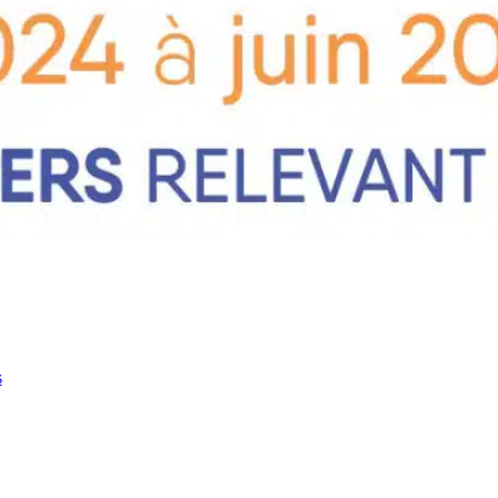
ncement !
s