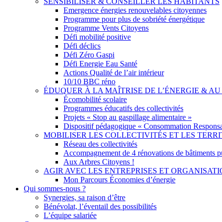
SENSIBILISER & CONSEILLER LES HABITANTS
Emergence énergies renouvelables citoyennes
Programme pour plus de sobriété énergétique
Programme Vents Citoyens
Défi mobilité positive
Défi déclics
Défi Zéro Gaspi
Défi Energie Eau Santé
Actions Qualité de l’air intérieur
10/10 BBC réno
ÉDUQUER À LA MAÎTRISE DE L’ÉNERGIE & 
Écomobilité scolaire
Programmes éducatifs des collectivités
Projets « Stop au gaspillage alimentaire »
Dispositif pédagogique « Consommation Responsa
MOBILISER LES COLLECTIVITÉS ET LES TERRI
Réseau des collectivités
Accompagnement de 4 rénovations de bâtiments p
Aux Arbres Citoyens !
AGIR AVEC LES ENTREPRISES ET ORGANISAT
Mon Parcours Économies d’énergie
Qui sommes-nous ?
Synergies, sa raison d’être
Bénévolat, l’éventail des possibilités
L’équipe salariée