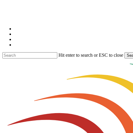
Skip
to
main
content
facebook
linkedin
youtube
instagram
Hit enter to search or ESC to close
Sea
Close
Search