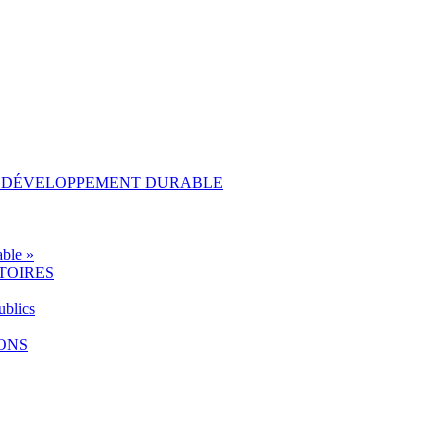
AU DÉVELOPPEMENT DURABLE
ble »
TOIRES
ublics
IONS