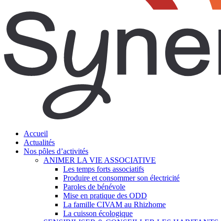
search
Menu
Accueil
Actualités
Nos pôles d’activités
ANIMER LA VIE ASSOCIATIVE
Les temps forts associatifs
Produire et consommer son électricité
Paroles de bénévole
Mise en pratique des ODD
La famille CIVAM au Rhizhome
La cuisson écologique