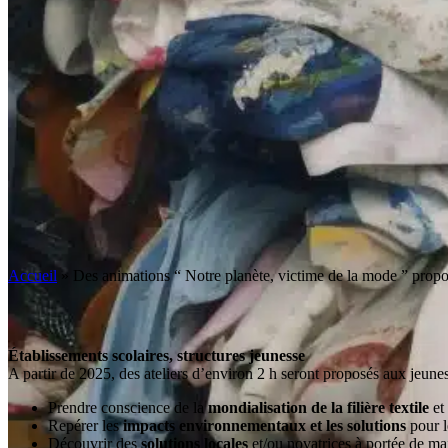
Accueil
»
Des animations “ Notre planète, victime de la mode ” prop
Établissements scolaires, structures jeunesse
A partir de 2025, des ateliers d’environ 2 h seront proposés aux jeunes 
Prendre conscience de la
mondialisation de la filière textile
et 
Repérer les
impacts environnementaux et les solutions
pour l
Découvrir des
solutions locales
et/ou novatrices à portée de ma