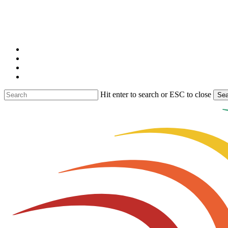
Skip
to
main
content
facebook
linkedin
youtube
instagram
Hit enter to search or ESC to close
Sea
Close
Search