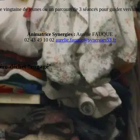
e vingtaine de jeunes ou un parcours de 3 séances pour guider vers une
Animatrice Synergies :
Aurélie FAUQUE
02 43 49 10 02
aurelie.fauque@synergies53.fr
zéro-déchet “engagé”