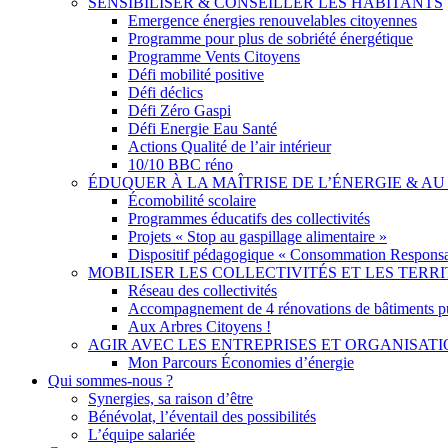
SENSIBILISER & CONSEILLER LES HABITANTS
Emergence énergies renouvelables citoyennes
Programme pour plus de sobriété énergétique
Programme Vents Citoyens
Défi mobilité positive
Défi déclics
Défi Zéro Gaspi
Défi Energie Eau Santé
Actions Qualité de l’air intérieur
10/10 BBC réno
ÉDUQUER À LA MAÎTRISE DE L’ÉNERGIE & 
Écomobilité scolaire
Programmes éducatifs des collectivités
Projets « Stop au gaspillage alimentaire »
Dispositif pédagogique « Consommation Responsa
MOBILISER LES COLLECTIVITÉS ET LES TERRI
Réseau des collectivités
Accompagnement de 4 rénovations de bâtiments p
Aux Arbres Citoyens !
AGIR AVEC LES ENTREPRISES ET ORGANISAT
Mon Parcours Économies d’énergie
Qui sommes-nous ?
Synergies, sa raison d’être
Bénévolat, l’éventail des possibilités
L’équipe salariée