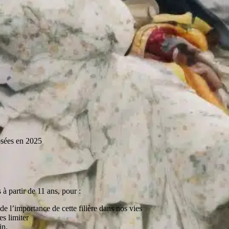
osées en 2025
à partir de 11 ans, pour :
de l’importance de cette filière dans nos vies
es limiter
in.