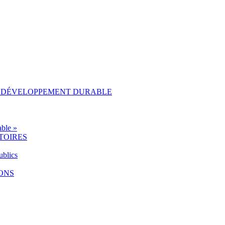
AU DÉVELOPPEMENT DURABLE
ble »
TOIRES
ublics
IONS