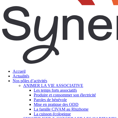
search
Menu
Accueil
Actualités
Nos pôles d’activités
ANIMER LA VIE ASSOCIATIVE
Les temps forts associatifs
Produire et consommer son électricité
Paroles de bénévole
Mise en pratique des ODD
La famille CIVAM au Rhizhome
La cuisson écologique