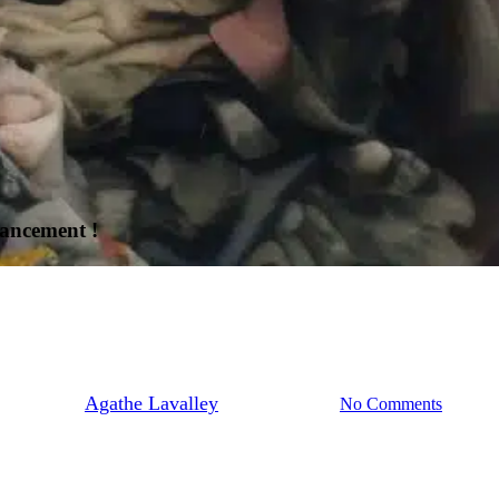
lancement !
Actualités
otre planète, victime de la mode 
By
Agathe Lavalley
3 décembre 2024
No Comments