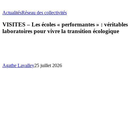
VISITES
Actualités
Réseau des collectivités
–
Les
VISITES – Les écoles « performantes » : véritables
écoles
laboratoires pour vivre la transition écologique
«
performantes
»
:
véritables
laboratoires
Agathe Lavalley
25 juillet 2026
pour
vivre
la
transition
écologique