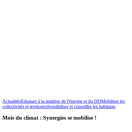
Actualités
Eduquer à la maitrise de l'énergie et du DD
Mobiliser les
Mois
collectivités et territoires
Sensibiliser et conseiller les habitants
du
climat
Mois du climat : Synergies se mobilise !
:
Synergie