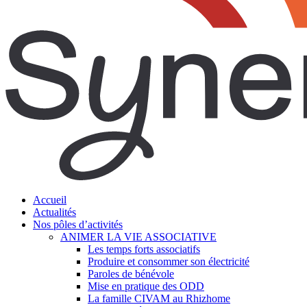
search
Menu
Accueil
Actualités
Nos pôles d’activités
ANIMER LA VIE ASSOCIATIVE
Les temps forts associatifs
Produire et consommer son électricité
Paroles de bénévole
Mise en pratique des ODD
La famille CIVAM au Rhizhome