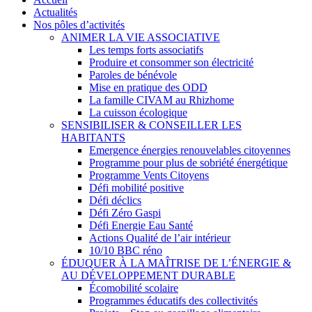
Menu
Actualités
Nos pôles d’activités
ANIMER LA VIE ASSOCIATIVE
Les temps forts associatifs
Produire et consommer son électricité
Paroles de bénévole
Mise en pratique des ODD
La famille CIVAM au Rhizhome
La cuisson écologique
SENSIBILISER & CONSEILLER LES
HABITANTS
Emergence énergies renouvelables citoyennes
Programme pour plus de sobriété énergétique
Programme Vents Citoyens
Défi mobilité positive
Défi déclics
Défi Zéro Gaspi
Défi Energie Eau Santé
Actions Qualité de l’air intérieur
10/10 BBC réno
ÉDUQUER À LA MAÎTRISE DE L’ÉNERGIE &
AU DÉVELOPPEMENT DURABLE
Écomobilité scolaire
Programmes éducatifs des collectivités