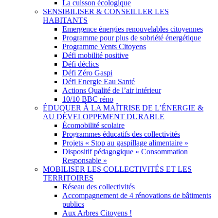
La cuisson écologique
SENSIBILISER & CONSEILLER LES
HABITANTS
Emergence énergies renouvelables citoyennes
Programme pour plus de sobriété énergétique
Programme Vents Citoyens
Défi mobilité positive
Défi déclics
Défi Zéro Gaspi
Défi Energie Eau Santé
Actions Qualité de l’air intérieur
10/10 BBC réno
ÉDUQUER À LA MAÎTRISE DE L’ÉNERGIE &
AU DÉVELOPPEMENT DURABLE
Écomobilité scolaire
Programmes éducatifs des collectivités
Projets « Stop au gaspillage alimentaire »
Dispositif pédagogique « Consommation
Responsable »
MOBILISER LES COLLECTIVITÉS ET LES
TERRITOIRES
Réseau des collectivités
Accompagnement de 4 rénovations de bâtiments
publics
Aux Arbres Citoyens !