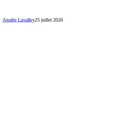
se
mobilise
!
Agathe Lavalley
25 juillet 2026