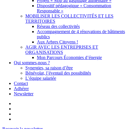
Projets « Stop au gaspillage alimentaire »
Dispositif pédagogique « Consommation
Responsable »
MOBILISER LES COLLECTIVITÉS ET LES
TERRITOIRES
Réseau des collectivités
Accompagnement de 4 rénovations de bâtiments
publics
Aux Arbres Citoyens !
AGIR AVEC LES ENTREPRISES ET
ORGANISATIONS
Mon Parcours Économies d’énergie
Qui sommes-nous ?
Synergies, sa raison d’être
Bénévolat, l’éventail des possibilités
L’équipe salariée
Contact
Adhérer
Newsletter
facebook
linkedin
youtube
instagram
Recevoir la newsletter