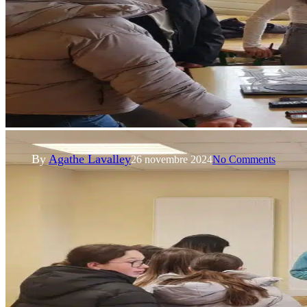
Actualités
Eduquer à la maitrise de l'énergie et du DD
Haute-Follis – Sensibiliser les
jeunes à l’environnement : des
ateliers écoresponsables pour
les internes d’un lycée
By
Agathe Lavalley
26 novembre 2024
No Comments