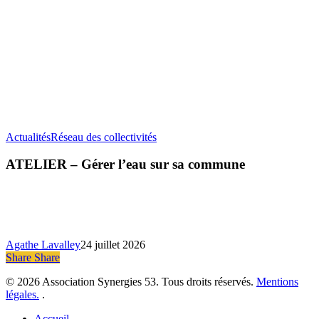
ATELIER
Actualités
Réseau des collectivités
–
Gérer
ATELIER – Gérer l’eau sur sa commune
l’eau
sur
sa
commune
Agathe Lavalley
24 juillet 2026
Share
Share
Share
© 2026 Association Synergies 53. Tous droits réservés.
Mentions
légales.
.
Close
Accueil