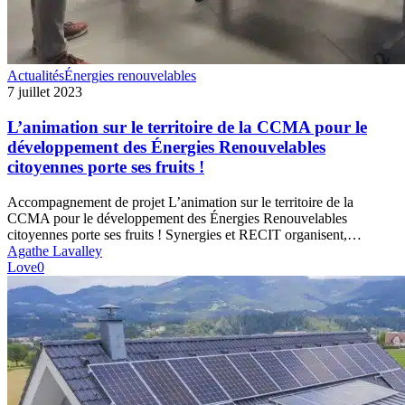
L’animation
Actualités
Énergies renouvelables
sur
7 juillet 2023
le
territoire
L’animation sur le territoire de la CCMA pour le
de
développement des Énergies Renouvelables
la
citoyennes porte ses fruits !
CCMA
pour
Accompagnement de projet L’animation sur le territoire de la
le
CCMA pour le développement des Énergies Renouvelables
développement
citoyennes porte ses fruits ! Synergies et RECIT organisent,…
des
Agathe Lavalley
Énergies
Love
0
Renouvelables
citoyennes
porte
ses
fruits
!