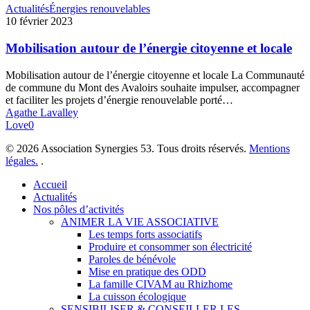
Mobilisation
Actualités
Énergies renouvelables
autour
10 février 2023
de
l’énergie
Mobilisation autour de l’énergie citoyenne et locale
citoyenne
et
Mobilisation autour de l’énergie citoyenne et locale La Communauté
locale
de commune du Mont des Avaloirs souhaite impulser, accompagner
et faciliter les projets d’énergie renouvelable porté…
Agathe Lavalley
Love
0
© 2026 Association Synergies 53. Tous droits réservés.
Mentions
légales.
.
Close
Accueil
Menu
Actualités
Nos pôles d’activités
ANIMER LA VIE ASSOCIATIVE
Les temps forts associatifs
Produire et consommer son électricité
Paroles de bénévole
Mise en pratique des ODD
La famille CIVAM au Rhizhome
La cuisson écologique
SENSIBILISER & CONSEILLER LES