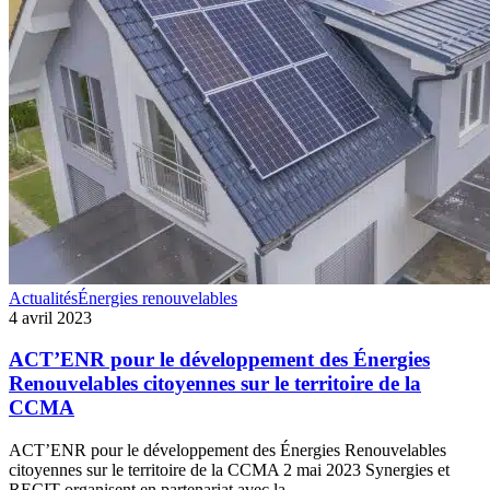
ACT’ENR
Actualités
Énergies renouvelables
pour
4 avril 2023
le
développement
ACT’ENR pour le développement des Énergies
des
Renouvelables citoyennes sur le territoire de la
Énergies
CCMA
Renouvelables
citoyennes
ACT’ENR pour le développement des Énergies Renouvelables
sur
citoyennes sur le territoire de la CCMA 2 mai 2023 Synergies et
le
RECIT organisent en partenariat avec la…