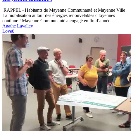
autour
des
RAPPEL - Habitants de Mayenne Communauté et Mayenne Ville
énergies
La mobilisation autour des énergies renouvelables citoyennes
renouvelables
continue ! Mayenne Communauté a engagé en fin d’année…
citoyennes
Agathe Lavalley
continue
Love
0
!