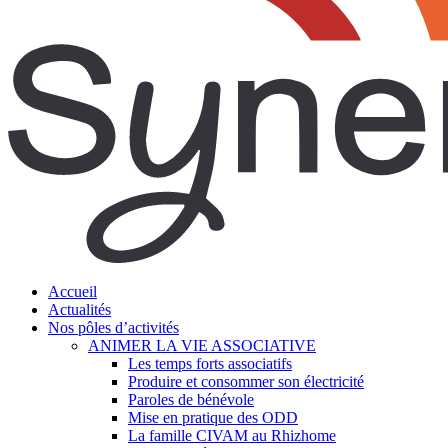
search
Menu
Accueil
Actualités
Nos pôles d’activités
ANIMER LA VIE ASSOCIATIVE
Les temps forts associatifs
Produire et consommer son électricité
Paroles de bénévole
Mise en pratique des ODD
La famille CIVAM au Rhizhome