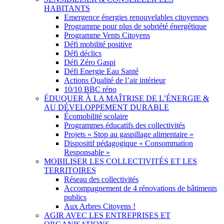
HABITANTS
Emergence énergies renouvelables citoyennes
Programme pour plus de sobriété énergétique
Programme Vents Citoyens
Défi mobilité positive
Défi déclics
Défi Zéro Gaspi
Défi Energie Eau Santé
Actions Qualité de l’air intérieur
10/10 BBC réno
ÉDUQUER À LA MAÎTRISE DE L’ÉNERGIE &
AU DÉVELOPPEMENT DURABLE
Écomobilité scolaire
Programmes éducatifs des collectivités
Projets « Stop au gaspillage alimentaire »
Dispositif pédagogique « Consommation
Responsable »
MOBILISER LES COLLECTIVITÉS ET LES
TERRITOIRES
Réseau des collectivités
Accompagnement de 4 rénovations de bâtiments
publics
Aux Arbres Citoyens !
AGIR AVEC LES ENTREPRISES ET