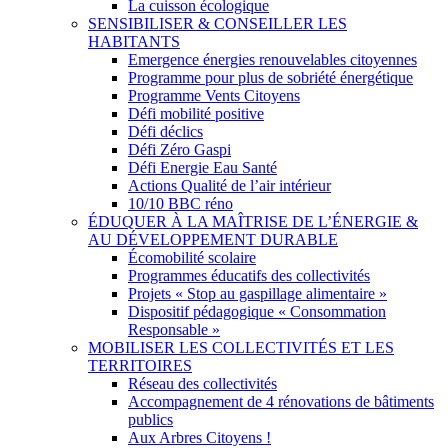
La cuisson écologique
SENSIBILISER & CONSEILLER LES
HABITANTS
Emergence énergies renouvelables citoyennes
Programme pour plus de sobriété énergétique
Programme Vents Citoyens
Défi mobilité positive
Défi déclics
Défi Zéro Gaspi
Défi Energie Eau Santé
Actions Qualité de l’air intérieur
10/10 BBC réno
ÉDUQUER À LA MAÎTRISE DE L’ÉNERGIE &
AU DÉVELOPPEMENT DURABLE
Écomobilité scolaire
Programmes éducatifs des collectivités
Projets « Stop au gaspillage alimentaire »
Dispositif pédagogique « Consommation
Responsable »
MOBILISER LES COLLECTIVITÉS ET LES
TERRITOIRES
Réseau des collectivités
Accompagnement de 4 rénovations de bâtiments
publics
Aux Arbres Citoyens !