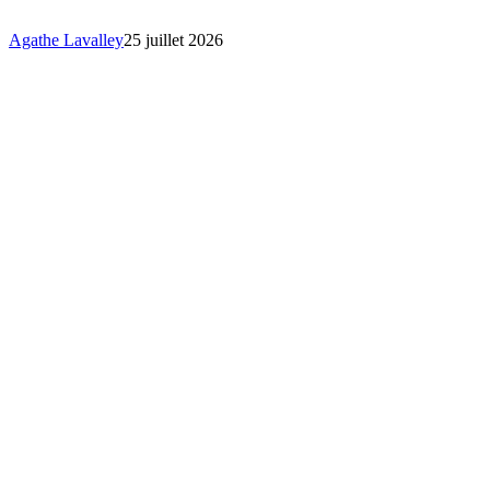
!
Agathe Lavalley
25 juillet 2026