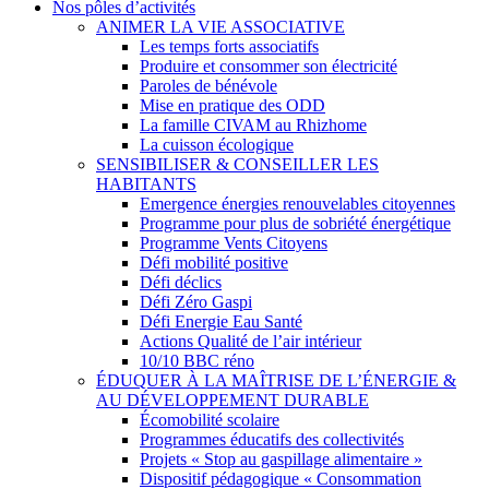
Nos pôles d’activités
ANIMER LA VIE ASSOCIATIVE
Les temps forts associatifs
Produire et consommer son électricité
Paroles de bénévole
Mise en pratique des ODD
La famille CIVAM au Rhizhome
La cuisson écologique
SENSIBILISER & CONSEILLER LES
HABITANTS
Emergence énergies renouvelables citoyennes
Programme pour plus de sobriété énergétique
Programme Vents Citoyens
Défi mobilité positive
Défi déclics
Défi Zéro Gaspi
Défi Energie Eau Santé
Actions Qualité de l’air intérieur
10/10 BBC réno
ÉDUQUER À LA MAÎTRISE DE L’ÉNERGIE &
AU DÉVELOPPEMENT DURABLE
Écomobilité scolaire
Programmes éducatifs des collectivités
Projets « Stop au gaspillage alimentaire »
Dispositif pédagogique « Consommation