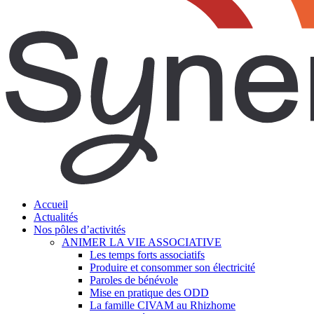
search
Menu
Accueil
Actualités
Nos pôles d’activités
ANIMER LA VIE ASSOCIATIVE
Les temps forts associatifs
Produire et consommer son électricité
Paroles de bénévole
Mise en pratique des ODD
La famille CIVAM au Rhizhome