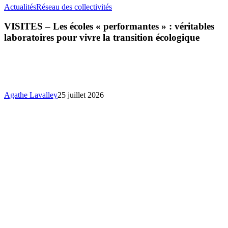
VISITES
Actualités
Réseau des collectivités
–
Les
VISITES – Les écoles « performantes » : véritables
écoles
laboratoires pour vivre la transition écologique
«
performantes
»
:
véritables
laboratoires
Agathe Lavalley
25 juillet 2026
pour
vivre
la
transition
écologique