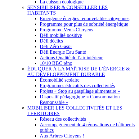
La cuisson écologique
SENSIBILISER & CONSEILLER LES
HABITANTS
Emergence énergies renouvelables citoyennes
Programme pour plus de sobriété énergétique
Programme Vents Citoyens
Défi mobilité positive
Défi déclics
Défi Zéro Gaspi
Défi Energie Eau Santé
Actions Qualité de l’air intérieur
10/10 BBC réno
ÉDUQUER À LA MAÎTRISE DE L’ÉNERGIE &
AU DÉVELOPPEMENT DURABLE
Écomobilité scolaire
Programmes éducatifs des collectivités
Projets « Stop au gaspillage alimentaire »
Dispositif pédagogique « Consommation
Responsable »
MOBILISER LES COLLECTIVITÉS ET LES
TERRITOIRES
Réseau des collectivités
Accompagnement de 4 rénovations de bâtiments
publics
Aux Arbres Citoyens !