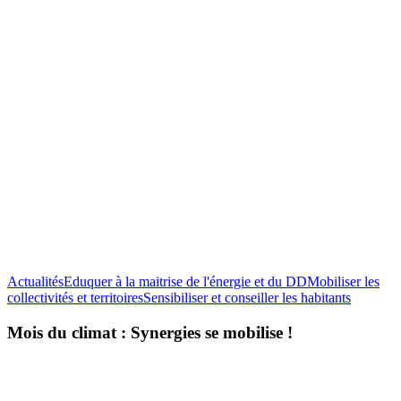
Actualités
Eduquer à la maitrise de l'énergie et du DD
Mobiliser les
Mois
collectivités et territoires
Sensibiliser et conseiller les habitants
du
climat
Mois du climat : Synergies se mobilise !
:
Synergie
se
mobilise