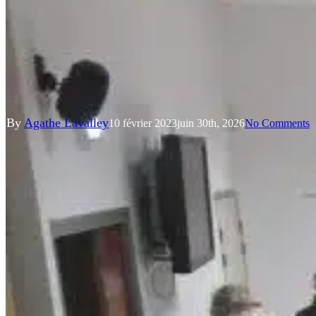
Actualités
Énergies renouvelables
Mobilisation autour de
l’énergie citoyenne et locale
By
Agathe Lavalley
10 février 2023
juin 30th, 2026
No Comments