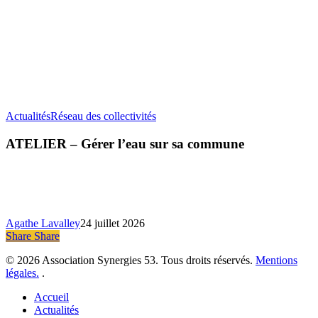
ATELIER
Actualités
Réseau des collectivités
–
Gérer
ATELIER – Gérer l’eau sur sa commune
l’eau
sur
sa
commune
Agathe Lavalley
24 juillet 2026
Share
Share
Share
© 2026 Association Synergies 53. Tous droits réservés.
Mentions
légales.
.
Close
Accueil
Menu
Actualités