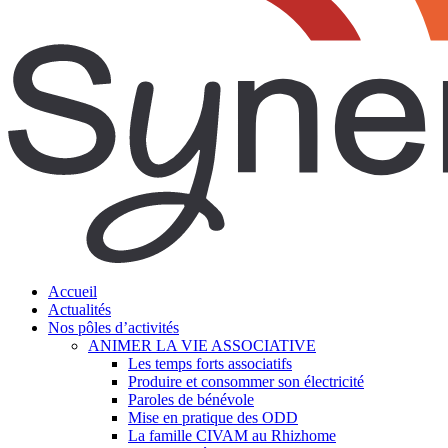
search
Menu
Accueil
Actualités
Nos pôles d’activités
ANIMER LA VIE ASSOCIATIVE
Les temps forts associatifs
Produire et consommer son électricité
Paroles de bénévole
Mise en pratique des ODD
La famille CIVAM au Rhizhome