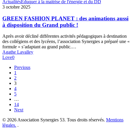
GREEN
Actualités
Eduquer à la maitrise de l'énergie et du DD
FASHION
3 octobre 2025
PLANET
:
GREEN FASHION PLANET : des animations aussi
des
à disposition du Grand public !
animations
aussi
Après avoir décliné différentes activités pédagogiques à destination
à
des collégiens et des lycéens, l’association Synergies a préparé une «
disposition
formule » s’adaptant au grand public.…
du
Agathe Lavalley
Grand
Love
0
public
!
Previous
1
2
3
4
5
…
14
Next
© 2026 Association Synergies 53. Tous droits réservés.
Mentions
légales.
.