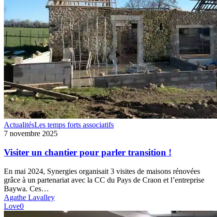
Visiter
Actualités
Les temps forts associatifs
un
7 novembre 2025
chantier
pour
Visiter un chantier pour parler transition !
parler
transition
En mai 2024, Synergies organisait 3 visites de maisons rénovées
!
grâce à un partenariat avec la CC du Pays de Craon et l’entreprise
Baywa. Ces…
Agathe Lavalley
Love
0