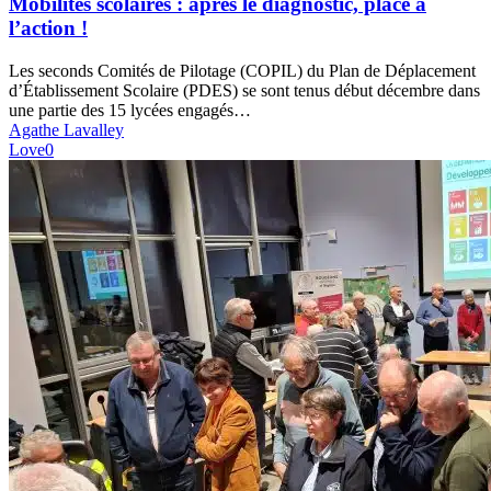
Mobilités scolaires : après le diagnostic, place à
le
l’action !
diagnostic,
place
Les seconds Comités de Pilotage (COPIL) du Plan de Déplacement
à
d’Établissement Scolaire (PDES) se sont tenus début décembre dans
l’action
une partie des 15 lycées engagés…
!
Agathe Lavalley
Love
0