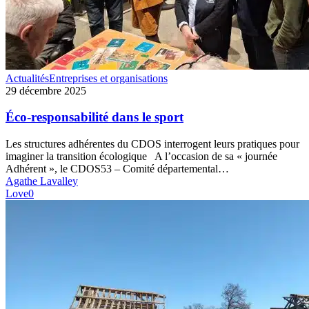
Éco-
Actualités
Entreprises et organisations
responsabilité
29 décembre 2025
dans
le
Éco-responsabilité dans le sport
sport
Les structures adhérentes du CDOS interrogent leurs pratiques pour
imaginer la transition écologique A l’occasion de sa « journée
Adhérent », le CDOS53 – Comité départemental…
Agathe Lavalley
Love
0