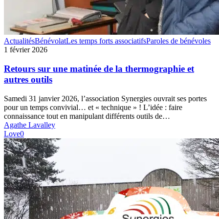
Retours
Actualités
Bénévolat
Les temps forts associatifs
Paroles de bénévoles
sur
1 février 2026
une
matinée
Retours sur une matinée de la thermographie et
de
autres outils
la
thermographie
Samedi 31 janvier 2026, l’association Synergies ouvrait ses portes
et
pour un temps convivial… et « technique » ! L’idée : faire
autres
connaissance tout en manipulant différents outils de…
outils
Agathe Lavalley
Love
0