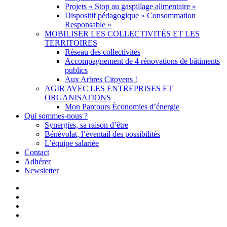
Projets « Stop au gaspillage alimentaire »
Dispositif pédagogique « Consommation
Responsable »
MOBILISER LES COLLECTIVITÉS ET LES
TERRITOIRES
Réseau des collectivités
Accompagnement de 4 rénovations de bâtiments
publics
Aux Arbres Citoyens !
AGIR AVEC LES ENTREPRISES ET
ORGANISATIONS
Mon Parcours Économies d’énergie
Qui sommes-nous ?
Synergies, sa raison d’être
Bénévolat, l’éventail des possibilités
L’équipe salariée
Contact
Adhérer
Newsletter
facebook
linkedin
youtube
instagram