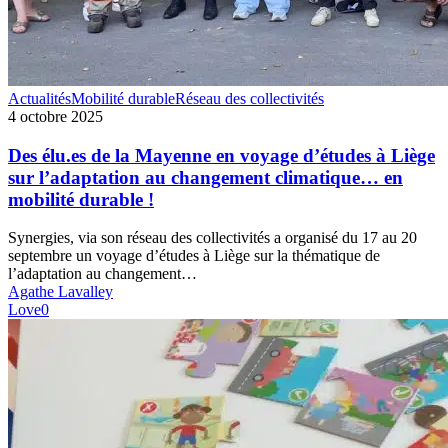
Des
Actualités
Mobilité durable
Réseau des collectivités
élu.es
4 octobre 2025
de
la
Des élu.es de la Mayenne en voyage d’études à Liège
Mayenne
sur l’adaptation au changement climatique… en
en
mobilité durable !
voyage
d’études
Synergies, via son réseau des collectivités a organisé du 17 au 20
à
septembre un voyage d’études à Liège sur la thématique de
Liège
l’adaptation au changement…
sur
Agathe Lavalley
l’adaptation
Love
0
au
changement
climatique…
en
mobilité
durable
!