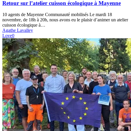
cuisson
Retour sur l’atelier cuisson écologique à Mayenne
écologique
à
10 agents de Mayenne Communauté mobilisés Le mardi 18
Mayenne
novembre, de 18h à 20h, nous avons eu le plaisir d’animer un atelier
cuisson écologique à…
Agathe Lavalley
Love
0