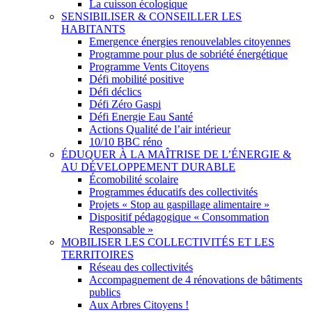
La cuisson écologique
SENSIBILISER & CONSEILLER LES
HABITANTS
Emergence énergies renouvelables citoyennes
Programme pour plus de sobriété énergétique
Programme Vents Citoyens
Défi mobilité positive
Défi déclics
Défi Zéro Gaspi
Défi Energie Eau Santé
Actions Qualité de l’air intérieur
10/10 BBC réno
ÉDUQUER À LA MAÎTRISE DE L’ÉNERGIE &
AU DÉVELOPPEMENT DURABLE
Écomobilité scolaire
Programmes éducatifs des collectivités
Projets « Stop au gaspillage alimentaire »
Dispositif pédagogique « Consommation
Responsable »
MOBILISER LES COLLECTIVITÉS ET LES
TERRITOIRES
Réseau des collectivités
Accompagnement de 4 rénovations de bâtiments
publics
Aux Arbres Citoyens !