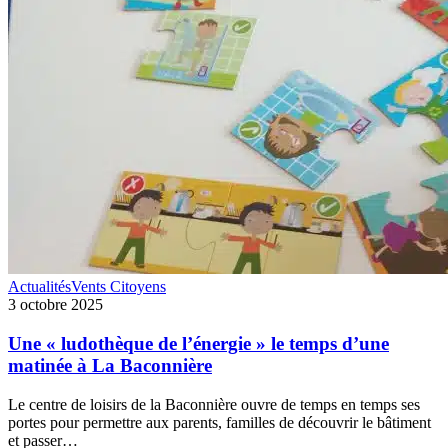
Une
Actualités
Vents Citoyens
«
3 octobre 2025
ludothèque
de
Une « ludothèque de l’énergie » le temps d’une
l’énergie
matinée à La Baconnière
»
le
Le centre de loisirs de la Baconnière ouvre de temps en temps ses
temps
portes pour permettre aux parents, familles de découvrir le bâtiment
d’une
et passer…
matinée