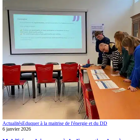
Mobilités
Actualités
Eduquer à la maitrise de l'énergie et du DD
scolaires
6 janvier 2026
:
après