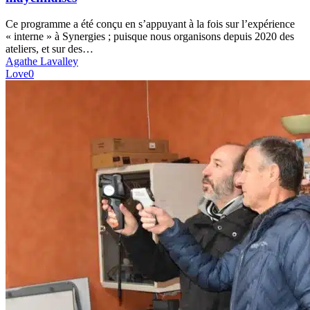
5
RDV
Ce programme a été conçu en s’appuyant à la fois sur l’expérience
pour
« interne » à Synergies ; puisque nous organisons depuis 2020 des
les
ateliers, et sur des…
bénévoles
Agathe Lavalley
et
Love
0
adhéren-
tes
des
associations
mayennaises