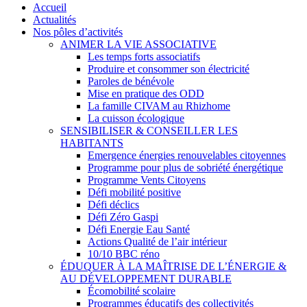
Close
Accueil
Menu
Actualités
Nos pôles d’activités
ANIMER LA VIE ASSOCIATIVE
Les temps forts associatifs
Produire et consommer son électricité
Paroles de bénévole
Mise en pratique des ODD
La famille CIVAM au Rhizhome
La cuisson écologique
SENSIBILISER & CONSEILLER LES
HABITANTS
Emergence énergies renouvelables citoyennes
Programme pour plus de sobriété énergétique
Programme Vents Citoyens
Défi mobilité positive
Défi déclics
Défi Zéro Gaspi
Défi Energie Eau Santé
Actions Qualité de l’air intérieur
10/10 BBC réno
ÉDUQUER À LA MAÎTRISE DE L’ÉNERGIE &
AU DÉVELOPPEMENT DURABLE
Écomobilité scolaire
Programmes éducatifs des collectivités