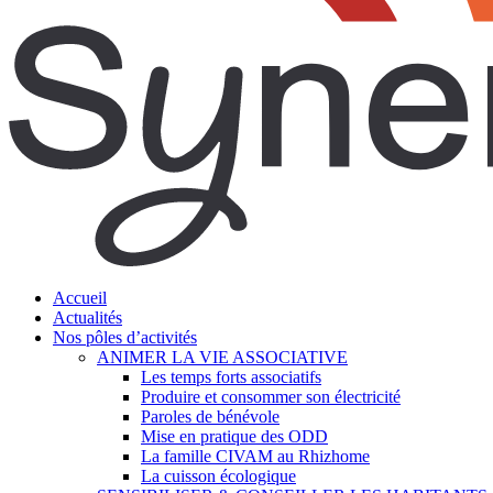
search
Menu
Accueil
Actualités
Nos pôles d’activités
ANIMER LA VIE ASSOCIATIVE
Les temps forts associatifs
Produire et consommer son électricité
Paroles de bénévole
Mise en pratique des ODD
La famille CIVAM au Rhizhome
La cuisson écologique