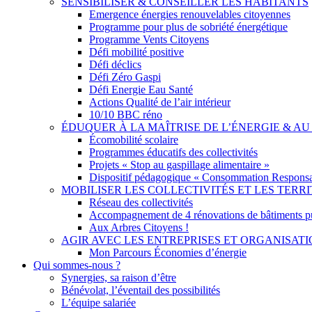
SENSIBILISER & CONSEILLER LES HABITANTS
Emergence énergies renouvelables citoyennes
Programme pour plus de sobriété énergétique
Programme Vents Citoyens
Défi mobilité positive
Défi déclics
Défi Zéro Gaspi
Défi Energie Eau Santé
Actions Qualité de l’air intérieur
10/10 BBC réno
ÉDUQUER À LA MAÎTRISE DE L’ÉNERGIE & 
Écomobilité scolaire
Programmes éducatifs des collectivités
Projets « Stop au gaspillage alimentaire »
Dispositif pédagogique « Consommation Responsa
MOBILISER LES COLLECTIVITÉS ET LES TERRI
Réseau des collectivités
Accompagnement de 4 rénovations de bâtiments p
Aux Arbres Citoyens !
AGIR AVEC LES ENTREPRISES ET ORGANISAT
Mon Parcours Économies d’énergie
Qui sommes-nous ?
Synergies, sa raison d’être
Bénévolat, l’éventail des possibilités
L’équipe salariée