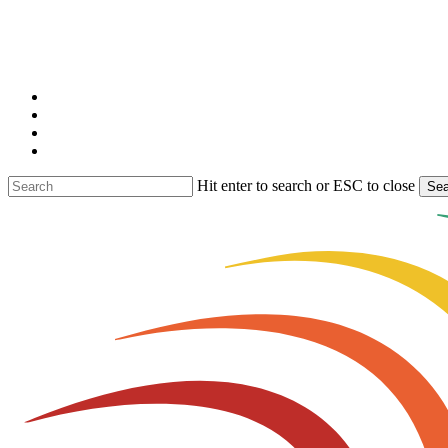
Skip
to
main
content
facebook
linkedin
youtube
instagram
Hit enter to search or ESC to close
Sea
Close
Search