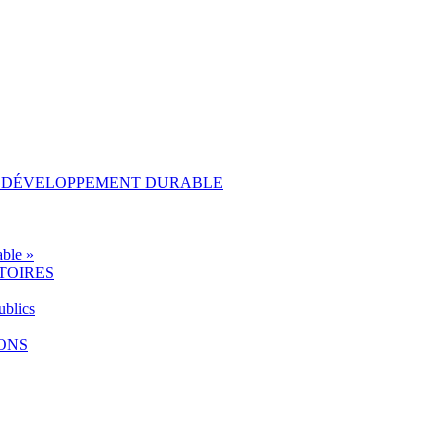
AU DÉVELOPPEMENT DURABLE
ble »
TOIRES
ublics
IONS