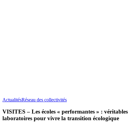
VISITES
Actualités
Réseau des collectivités
–
Les
VISITES – Les écoles « performantes » : véritables
écoles
laboratoires pour vivre la transition écologique
«
performantes
»