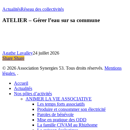
ATELIER
Actualités
Réseau des collectivités
–
Gérer
ATELIER – Gérer l’eau sur sa commune
l’eau
sur
sa
commune
Agathe Lavalley
24 juillet 2026
Share
Share
Share
© 2026 Association Synergies 53. Tous droits réservés.
Mentions
légales.
.
Close
Accueil
Menu
Actualités
Nos pôles d’activités
ANIMER LA VIE ASSOCIATIVE
Les temps forts associatifs
Produire et consommer son électricité
Paroles de bénévole
Mise en pratique des ODD
La famille CIVAM au Rhizhome