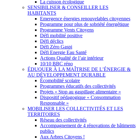
La cuisson écologique
SENSIBILISER & CONSEILLER LES
HABITANTS
Emergence énergies renouvelables citoyennes
Programme pour plus de sobriété énergétique
Programme Vents Citoyens
Défi mobilité positive
Défi déclics
Défi Zéro Gaspi
Défi Energie Eau Santé
Actions Qualité de l’air intérieur
10/10 BBC réno
ÉDUQUER À LA MAÎTRISE DE L’ÉNERGIE &
AU DÉVELOPPEMENT DURABLE
Écomobilité scolaire
Programmes éducatifs des collectivités
Projets « Stop au gaspillage alimentaire »
Dispositif pédagogique « Consommation
Responsable »
MOBILISER LES COLLECTIVITÉS ET LES
TERRITOIRES
Réseau des collectivités
Accompagnement de 4 rénovations de bâtiments
publics
Aux Arbres Citoyens !