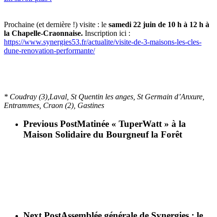
Prochaine (et dernière !) visite : le
samedi 22 juin de 10 h à 12 h à
la Chapelle-Craonnaise.
Inscription ici :
https://www.synergies53.fr/actualite/visite-de-3-maisons-les-cles-
dune-renovation-performante/
*
Coudray (3),Laval, St Quentin les anges, St Germain d’Anxure,
Entrammes
,
Craon (2), Gastines
Previous Post
Matinée « TuperWatt » à la
Maison Solidaire du Bourgneuf la Forêt
Next Post
Assemblée générale de Synergies : le