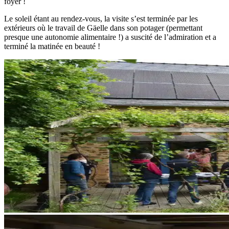
foyer !
Le soleil étant au rendez-vous, la visite s’est terminée par les
extérieurs où le travail de Gäelle dans son potager (permettant
presque une autonomie alimentaire !) a suscité de l’admiration et a
terminé la matinée en beauté !
Accompagnement rénovation publique
Actualités
Visiter une maison et échanger
avec les propriétaires pour
s’inspirer et comprendre les
enjeux de la rénovation
énergétique | EPISODE 2