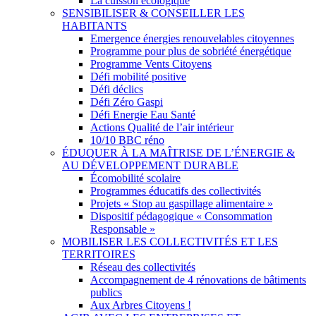
La cuisson écologique
SENSIBILISER & CONSEILLER LES
HABITANTS
Emergence énergies renouvelables citoyennes
Programme pour plus de sobriété énergétique
Programme Vents Citoyens
Défi mobilité positive
Défi déclics
Défi Zéro Gaspi
Défi Energie Eau Santé
Actions Qualité de l’air intérieur
10/10 BBC réno
ÉDUQUER À LA MAÎTRISE DE L’ÉNERGIE &
AU DÉVELOPPEMENT DURABLE
Écomobilité scolaire
Programmes éducatifs des collectivités
Projets « Stop au gaspillage alimentaire »
Dispositif pédagogique « Consommation
Responsable »
MOBILISER LES COLLECTIVITÉS ET LES
TERRITOIRES
Réseau des collectivités
Accompagnement de 4 rénovations de bâtiments
publics
Aux Arbres Citoyens !