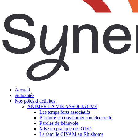
search
Menu
Accueil
Actualités
Nos pôles d’activités
ANIMER LA VIE ASSOCIATIVE
Les temps forts associatifs
Produire et consommer son électricité
Paroles de bénévole
Mise en pratique des ODD
La famille CIVAM au Rhizhome