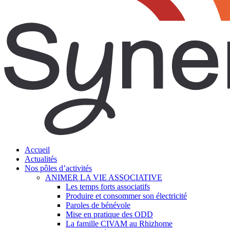
search
Menu
Accueil
Actualités
Nos pôles d’activités
ANIMER LA VIE ASSOCIATIVE
Les temps forts associatifs
Produire et consommer son électricité
Paroles de bénévole
Mise en pratique des ODD
La famille CIVAM au Rhizhome