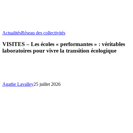
VISITES
Actualités
Réseau des collectivités
–
Les
VISITES – Les écoles « performantes » : véritables
écoles
laboratoires pour vivre la transition écologique
«
performantes
»
:
véritables
laboratoires
Agathe Lavalley
25 juillet 2026
pour
vivre
la
transition
écologique