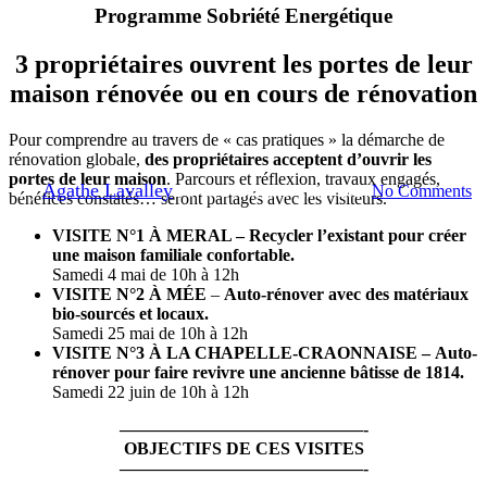
Programme Sobriété Energétique
Actualités
Sensibiliser et conseiller les habitants
3 propriétaires ouvrent les portes de leur
Visite de 3 maisons : les clés
maison rénovée ou en cours de rénovation
d’une rénovation performante
Pour comprendre au travers de « cas pratiques » la démarche de
rénovation globale,
des propriétaires acceptent d’ouvrir les
portes de leur maison
. Parcours et réflexion, travaux engagés,
By
Agathe Lavalley
2 avril 2024
juillet 15th, 2024
No Comments
bénéfices constatés… seront partagés avec les visiteurs.
VISITE N°1 À MERAL – Recycler l’existant pour créer
une maison familiale confortable.
Samedi 4 mai de 10h à 12h
VISITE N°2 À MÉE
–
Auto-rénover avec des matériaux
bio-sourcés et locaux.
Samedi 25 mai de 10h à 12h
VISITE N°3 À LA CHAPELLE-CRAONNAISE –
Auto-
rénover pour faire revivre une ancienne bâtisse de 1814.
Samedi 22 juin de 10h à 12h
——————————————-
OBJECTIFS DE CES VISITES
——————————————-