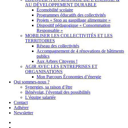
AU DÉVELOPPEMENT DURABLE
Écomobilité scolaire
Programmes éducatifs des collectivités
Projets « Stop au gaspillage alimentaire »
Dispositif pédagogique « Consommation
Responsable »
MOBILISER LES COLLECTIVITÉS ET LES
TERRITOIRES
Réseau des collectivités
Accompagnement de 4 rénovations de bâtiments
publics
Aux Arbres Citoyens !
AGIR AVEC LES ENTREPRISES ET
ORGANISATIONS
Mon Parcours Économies d’énergie
Qui sommes-nous ?
Synergies, sa raison d’être
Bénévolat, l’éventail des possibilités
L’équipe salariée
Contact
Adhérer
Newsletter
facebook
linkedin