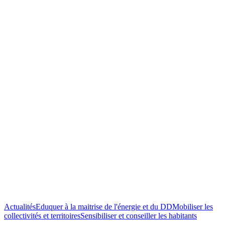
Actualités
Eduquer à la maitrise de l'énergie et du DD
Mobiliser les
Mois
collectivités et territoires
Sensibiliser et conseiller les habitants
du