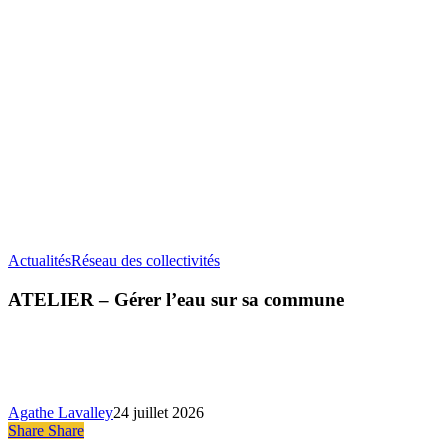
ATELIER
Actualités
Réseau des collectivités
–
Gérer
ATELIER – Gérer l’eau sur sa commune
l’eau
sur
sa
commune
Agathe Lavalley
24 juillet 2026
Share
Share
Share