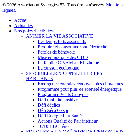
© 2026 Association Synergies 53. Tous droits réservés.
Mentions
légales.
.
Close
Accueil
Menu
Actualités
Nos pôles d’activités
ANIMER LA VIE ASSOCIATIVE
Les temps forts associatifs
Produire et consommer son électricité
Paroles de bénévole
Mise en pratique des ODD
La famille CIVAM au Rhizhome
La cuisson écologique
SENSIBILISER & CONSEILLER LES
HABITANTS
Emergence énergies renouvelables citoyennes
Programme pour plus de sobriété énergétique
Programme Vents Citoyens
Défi mobilité positive
Défi déclics
Défi Zéro Gaspi
Défi Energie Eau Santé
Actions Qualité de l’air intérieur
10/10 BBC réno
ÉDUQUER À LA MAÎTRISE DE L’ÉNERGIE &