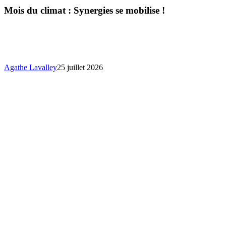
climat
Mois du climat : Synergies se mobilise !
:
Synergie
se
mobilise
!
Agathe Lavalley
25 juillet 2026