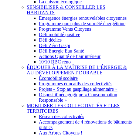
La cuisson écologique
SENSIBILISER & CONSEILLER LES
HABITANTS
Emergence énergies renouvelables citoyennes
Programme pour plus de sobriété énergétique
Programme Vents Citoyens
Défi mobilité positive
Défi déclics
Défi Zéro Gaspi
Défi Energie Eau Santé
Actions Qualité de l’air intérieur
10/10 BBC réno
ÉDUQUER À LA MAÎTRISE DE L’ÉNERGIE &
AU DÉVELOPPEMENT DURABLE
Écomobilité scolaire
Programmes éducatifs des collectivités
Projets « Stop au gaspillage alimentaire »
Dispositif pédagogique « Consommation
Responsable »
MOBILISER LES COLLECTIVITÉS ET LES
TERRITOIRES
Réseau des collectivités
Accompagnement de 4 rénovations de bâtiments
publics
Aux Arbres Citoyens !