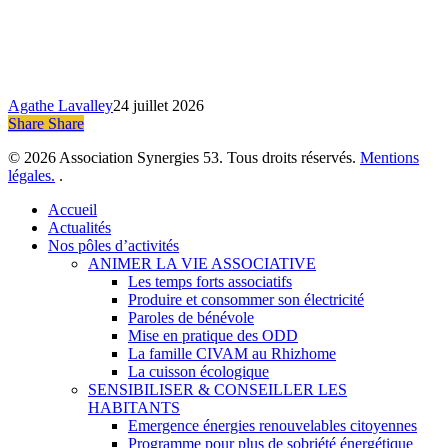
l’eau
sur
sa
commune
Agathe Lavalley
24 juillet 2026
Share
Share
Share
© 2026 Association Synergies 53. Tous droits réservés.
Mentions
légales.
.
Close
Accueil
Menu
Actualités
Nos pôles d’activités
ANIMER LA VIE ASSOCIATIVE
Les temps forts associatifs
Produire et consommer son électricité
Paroles de bénévole
Mise en pratique des ODD
La famille CIVAM au Rhizhome
La cuisson écologique
SENSIBILISER & CONSEILLER LES
HABITANTS
Emergence énergies renouvelables citoyennes
Programme pour plus de sobriété énergétique