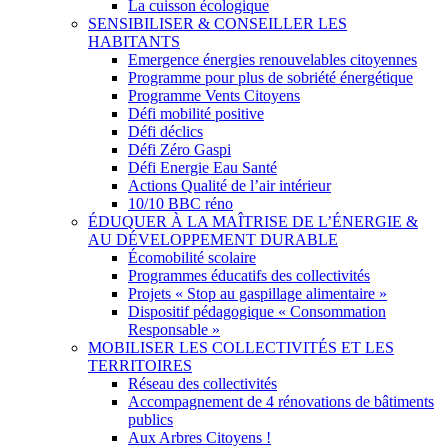
La cuisson écologique
SENSIBILISER & CONSEILLER LES
HABITANTS
Emergence énergies renouvelables citoyennes
Programme pour plus de sobriété énergétique
Programme Vents Citoyens
Défi mobilité positive
Défi déclics
Défi Zéro Gaspi
Défi Energie Eau Santé
Actions Qualité de l’air intérieur
10/10 BBC réno
ÉDUQUER À LA MAÎTRISE DE L’ÉNERGIE &
AU DÉVELOPPEMENT DURABLE
Écomobilité scolaire
Programmes éducatifs des collectivités
Projets « Stop au gaspillage alimentaire »
Dispositif pédagogique « Consommation
Responsable »
MOBILISER LES COLLECTIVITÉS ET LES
TERRITOIRES
Réseau des collectivités
Accompagnement de 4 rénovations de bâtiments
publics
Aux Arbres Citoyens !