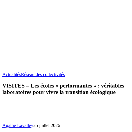
VISITES
Actualités
Réseau des collectivités
–
Les
VISITES – Les écoles « performantes » : véritables
écoles
laboratoires pour vivre la transition écologique
«
performantes
»
:
véritables
laboratoires
Agathe Lavalley
25 juillet 2026
pour