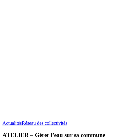
vivre
la
transition
écologique
ATELIER
Actualités
Réseau des collectivités
–
Gérer
ATELIER – Gérer l’eau sur sa commune