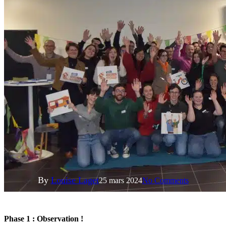
Actualités
C’est parti pour le Défi
Mobilité Positive !
By
Louise Laget
25 mars 2024
No Comments
Phase 1 : Observation !