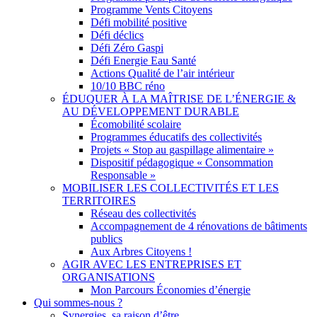
Programme Vents Citoyens
Défi mobilité positive
Défi déclics
Défi Zéro Gaspi
Défi Energie Eau Santé
Actions Qualité de l’air intérieur
10/10 BBC réno
ÉDUQUER À LA MAÎTRISE DE L’ÉNERGIE &
AU DÉVELOPPEMENT DURABLE
Écomobilité scolaire
Programmes éducatifs des collectivités
Projets « Stop au gaspillage alimentaire »
Dispositif pédagogique « Consommation
Responsable »
MOBILISER LES COLLECTIVITÉS ET LES
TERRITOIRES
Réseau des collectivités
Accompagnement de 4 rénovations de bâtiments
publics
Aux Arbres Citoyens !
AGIR AVEC LES ENTREPRISES ET
ORGANISATIONS
Mon Parcours Économies d’énergie
Qui sommes-nous ?
Synergies, sa raison d’être