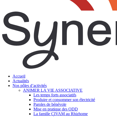
search
Menu
Accueil
Actualités
Nos pôles d’activités
ANIMER LA VIE ASSOCIATIVE
Les temps forts associatifs
Produire et consommer son électricité
Paroles de bénévole
Mise en pratique des ODD
La famille CIVAM au Rhizhome