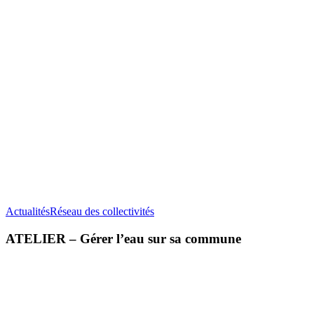
ATELIER
Actualités
Réseau des collectivités
–
Gérer
ATELIER – Gérer l’eau sur sa commune
l’eau
sur
sa
commune