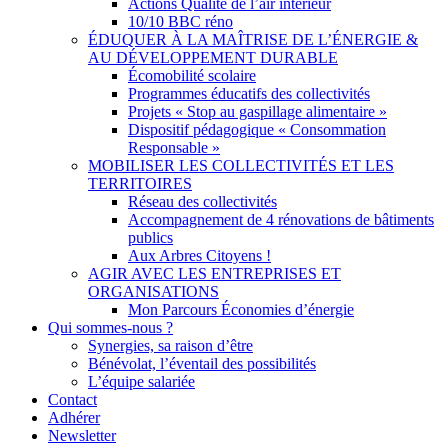
Actions Qualité de l’air intérieur
10/10 BBC réno
ÉDUQUER À LA MAÎTRISE DE L’ÉNERGIE &
AU DÉVELOPPEMENT DURABLE
Écomobilité scolaire
Programmes éducatifs des collectivités
Projets « Stop au gaspillage alimentaire »
Dispositif pédagogique « Consommation
Responsable »
MOBILISER LES COLLECTIVITÉS ET LES
TERRITOIRES
Réseau des collectivités
Accompagnement de 4 rénovations de bâtiments
publics
Aux Arbres Citoyens !
AGIR AVEC LES ENTREPRISES ET
ORGANISATIONS
Mon Parcours Économies d’énergie
Qui sommes-nous ?
Synergies, sa raison d’être
Bénévolat, l’éventail des possibilités
L’équipe salariée
Contact
Adhérer
Newsletter