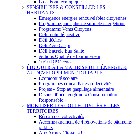
La cuisson écologique
SENSIBILISER & CONSEILLER LES
HABITANTS
Emergence énergies renouvelables citoyennes
Programme pour plus de sobriété énergétique
Programme Vents Citoyens
Défi mobilité positive
Défi déclics
Défi Zéro Gaspi
Défi Energie Eau Santé
Actions Qualité de l’air intérieur
10/10 BBC réno
ÉDUQUER À LA MAÎTRISE DE L’ÉNERGIE &
AU DÉVELOPPEMENT DURABLE
Écomobilité scolaire
Programmes éducatifs des collectivités
Projets « Stop au gaspillage alimentaire »
Dispositif pédagogique « Consommation
Responsable »
MOBILISER LES COLLECTIVITÉS ET LES
TERRITOIRES
Réseau des collectivités
Accompagnement de 4 rénovations de bâtiments
publics
Aux Arbres Citoyens !