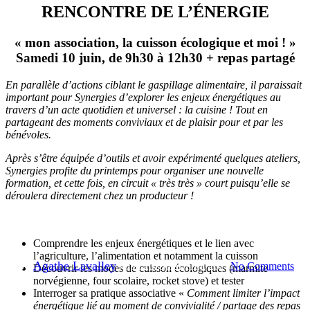
RENCONTRE DE L’ÉNERGIE
« mon association, la cuisson écologique et moi ! »
Samedi 10 juin, de 9h30 à 12h30 + repas partagé
En parallèle d’actions ciblant le gaspillage alimentaire, il paraissait
important pour Synergies d’explorer les enjeux énergétiques au
travers d’un acte quotidien et universel : la cuisine ! Tout en
Actualités
Animer la vie associative
partageant des moments conviviaux et de plaisir pour et par les
bénévoles.
RENCONTRE DE
Après s’être équipée d’outils et avoir expérimenté quelques ateliers,
Synergies profite du printemps pour organiser une nouvelle
L’ÉNERGIE | « mon
formation, et cette fois, en circuit « très très » court puisqu’elle se
déroulera directement chez un producteur !
association, la cuisson
écologique et moi ! »
Comprendre les enjeux énergétiques et le lien avec
l’agriculture, l’alimentation et notamment la cuisson
By
Agathe Lavalley
5 mai 2023
mai 11th, 2023
No Comments
Découvrir les modes de cuisson écologiques (marmite
norvégienne, four scolaire, rocket stove) et tester
Interroger sa pratique associative «
Comment limiter l’impact
énergétique lié au moment de convivialité / partage des repas