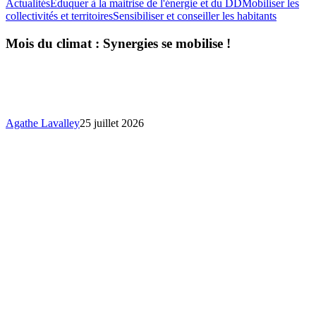
Actualités
Eduquer à la maitrise de l'énergie et du DD
Mobiliser les
Mois
collectivités et territoires
Sensibiliser et conseiller les habitants
du
climat
Mois du climat : Synergies se mobilise !
:
Synergie
se
mobilise
!
Agathe Lavalley
25 juillet 2026