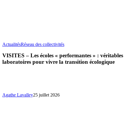
VISITES
Actualités
Réseau des collectivités
–
Les
VISITES – Les écoles « performantes » : véritables
écoles
laboratoires pour vivre la transition écologique
«
performantes
»
:
véritables
laboratoires
Agathe Lavalley
25 juillet 2026
pour
vivre
la
transition
écologique