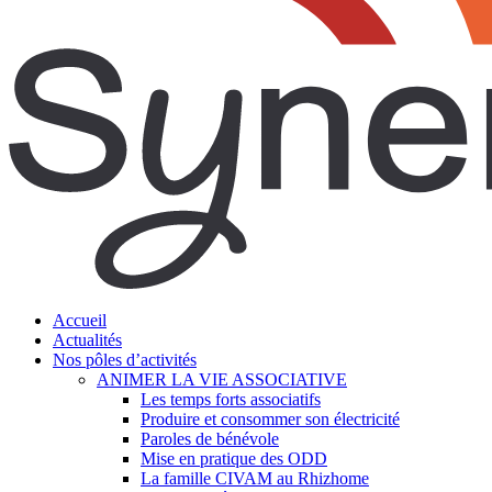
search
Menu
Accueil
Actualités
Nos pôles d’activités
ANIMER LA VIE ASSOCIATIVE
Les temps forts associatifs
Produire et consommer son électricité
Paroles de bénévole
Mise en pratique des ODD
La famille CIVAM au Rhizhome