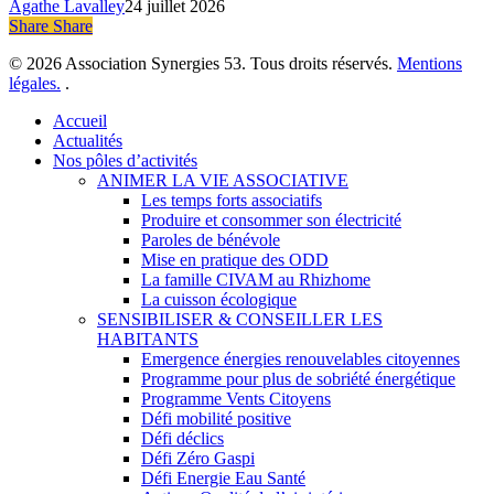
Agathe Lavalley
24 juillet 2026
Share
Share
Share
© 2026 Association Synergies 53. Tous droits réservés.
Mentions
légales.
.
Close
Accueil
Menu
Actualités
Nos pôles d’activités
ANIMER LA VIE ASSOCIATIVE
Les temps forts associatifs
Produire et consommer son électricité
Paroles de bénévole
Mise en pratique des ODD
La famille CIVAM au Rhizhome
La cuisson écologique
SENSIBILISER & CONSEILLER LES
HABITANTS
Emergence énergies renouvelables citoyennes
Programme pour plus de sobriété énergétique
Programme Vents Citoyens
Défi mobilité positive
Défi déclics
Défi Zéro Gaspi
Défi Energie Eau Santé