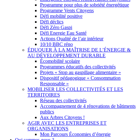
Programme pour plus de sobriété énergétique
Programme Vents Citoyens
Défi mobilité positive
Défi déclics
Défi Zéro Gaspi
Défi Energie Eau Santé
Actions Qualité de l’air intérieur
10/10 BBC réno
ÉDUQUER À LA MAÎTRISE DE L’ÉNERGIE &
AU DÉVELOPPEMENT DURABLE
Écomobilité scolaire
Programmes éducatifs des collectivités
Projets « Stop au gaspillage alimentaire »
Dispositif pédagogique « Consommation
Responsable »
MOBILISER LES COLLECTIVITÉS ET LES
TERRITOIRES
Réseau des collectivités
Accompagnement de 4 rénovations de bâtiments
publics
Aux Arbres Citoyens !
AGIR AVEC LES ENTREPRISES ET
ORGANISATIONS
Mon Parcours Économies d’énergie
Qui sommes-nous ?