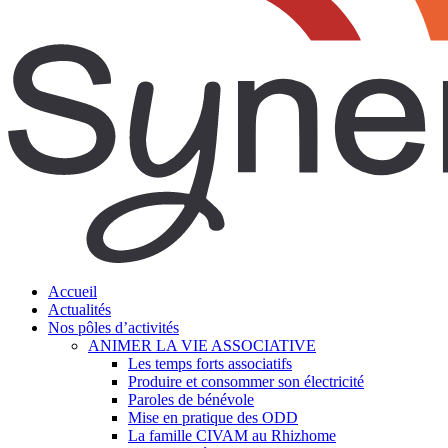
search
Menu
Accueil
Actualités
Nos pôles d’activités
ANIMER LA VIE ASSOCIATIVE
Les temps forts associatifs
Produire et consommer son électricité
Paroles de bénévole
Mise en pratique des ODD
La famille CIVAM au Rhizhome