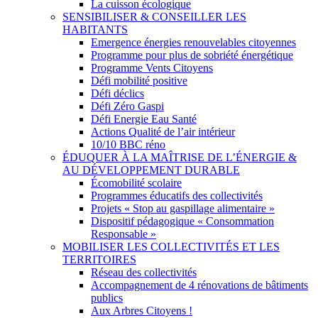
La cuisson écologique
SENSIBILISER & CONSEILLER LES
HABITANTS
Emergence énergies renouvelables citoyennes
Programme pour plus de sobriété énergétique
Programme Vents Citoyens
Défi mobilité positive
Défi déclics
Défi Zéro Gaspi
Défi Energie Eau Santé
Actions Qualité de l’air intérieur
10/10 BBC réno
ÉDUQUER À LA MAÎTRISE DE L’ÉNERGIE &
AU DÉVELOPPEMENT DURABLE
Écomobilité scolaire
Programmes éducatifs des collectivités
Projets « Stop au gaspillage alimentaire »
Dispositif pédagogique « Consommation
Responsable »
MOBILISER LES COLLECTIVITÉS ET LES
TERRITOIRES
Réseau des collectivités
Accompagnement de 4 rénovations de bâtiments
publics
Aux Arbres Citoyens !