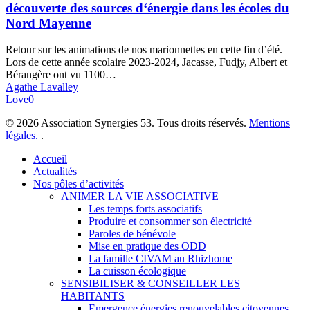
des
découverte des sources d‘énergie dans les écoles du
déchets
Nord Mayenne
et
découverte
Retour sur les animations de nos marionnettes en cette fin d’été.
des
Lors de cette année scolaire 2023-2024, Jacasse, Fudjy, Albert et
sources
Bérangère ont vu 1100…
d‘énergie
Agathe Lavalley
dans
Love
0
les
écoles
© 2026 Association Synergies 53. Tous droits réservés.
Mentions
du
légales.
.
Nord
Mayenne
Close
Accueil
Menu
Actualités
Nos pôles d’activités
ANIMER LA VIE ASSOCIATIVE
Les temps forts associatifs
Produire et consommer son électricité
Paroles de bénévole
Mise en pratique des ODD
La famille CIVAM au Rhizhome
La cuisson écologique
SENSIBILISER & CONSEILLER LES
HABITANTS
Emergence énergies renouvelables citoyennes