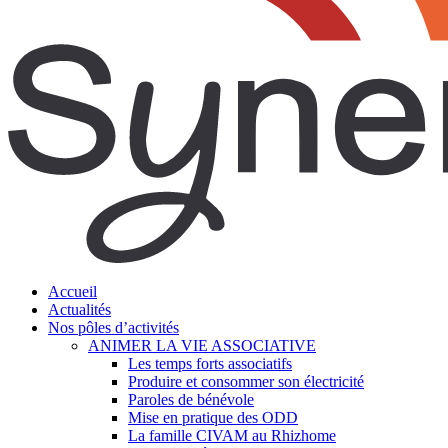
search
Menu
Accueil
Actualités
Nos pôles d’activités
ANIMER LA VIE ASSOCIATIVE
Les temps forts associatifs
Produire et consommer son électricité
Paroles de bénévole
Mise en pratique des ODD
La famille CIVAM au Rhizhome