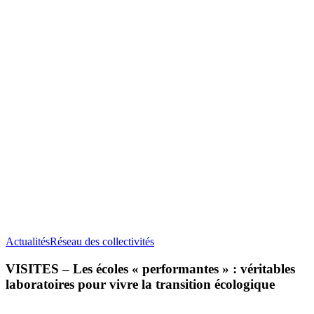
VISITES
Actualités
Réseau des collectivités
–
Les
VISITES – Les écoles « performantes » : véritables
écoles
laboratoires pour vivre la transition écologique
«
performantes