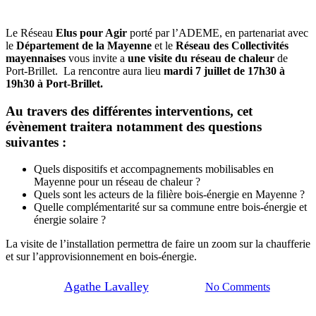
Le Réseau
Elus pour Agir
porté par l’ADEME, en partenariat avec
le
Département de la Mayenne
et
le
Réseau des Collectivités
mayennaises
vous invite a
une visite du réseau de chaleur
de
Port-Brillet. La rencontre aura lieu
mardi 7 juillet de 17h30 à
19h30 à Port-Brillet.
Au travers des différentes interventions, cet
évènement traitera notamment des questions
suivantes :
Quels dispositifs et accompagnements mobilisables en
Mayenne pour un réseau de chaleur ?
Actualités
Mobiliser les collectivités et territoires
Quels sont les acteurs de la filière bois-énergie en Mayenne ?
Quelle complémentarité sur sa commune entre bois-énergie et
Visite d’un réseau de chaleur
énergie solaire ?
La visite de l’installation permettra de faire un zoom sur la chaufferie
urbain
et sur l’approvisionnement en bois-énergie.
By
Agathe Lavalley
18 juin 2026
No Comments