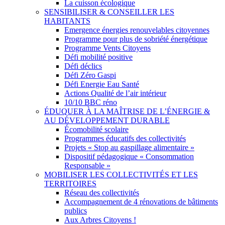
La cuisson écologique
SENSIBILISER & CONSEILLER LES
HABITANTS
Emergence énergies renouvelables citoyennes
Programme pour plus de sobriété énergétique
Programme Vents Citoyens
Défi mobilité positive
Défi déclics
Défi Zéro Gaspi
Défi Energie Eau Santé
Actions Qualité de l’air intérieur
10/10 BBC réno
ÉDUQUER À LA MAÎTRISE DE L’ÉNERGIE &
AU DÉVELOPPEMENT DURABLE
Écomobilité scolaire
Programmes éducatifs des collectivités
Projets « Stop au gaspillage alimentaire »
Dispositif pédagogique « Consommation
Responsable »
MOBILISER LES COLLECTIVITÉS ET LES
TERRITOIRES
Réseau des collectivités
Accompagnement de 4 rénovations de bâtiments
publics
Aux Arbres Citoyens !