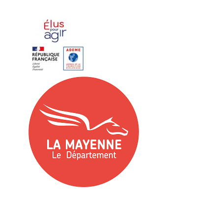
elus
images