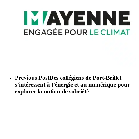
mayenne-
engagee-
Previous Post
Des collégiens de Port-Brillet
climat-
s’intéressent à l’énergie et au numérique pour
action
explorer la notion de sobriété