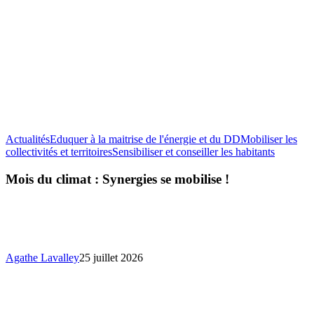
Actualités
Eduquer à la maitrise de l'énergie et du DD
Mobiliser les
Mois
collectivités et territoires
Sensibiliser et conseiller les habitants
du
climat
Mois du climat : Synergies se mobilise !
:
Synergie
se
mobilise
!
Agathe Lavalley
25 juillet 2026