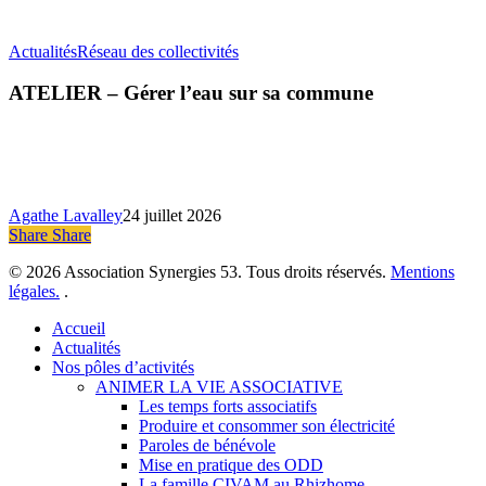
ATELIER
Actualités
Réseau des collectivités
–
Gérer
ATELIER – Gérer l’eau sur sa commune
l’eau
sur
sa
commune
Agathe Lavalley
24 juillet 2026
Share
Share
Share
© 2026 Association Synergies 53. Tous droits réservés.
Mentions
légales.
.
Close
Accueil
Menu
Actualités
Nos pôles d’activités
ANIMER LA VIE ASSOCIATIVE
Les temps forts associatifs
Produire et consommer son électricité
Paroles de bénévole
Mise en pratique des ODD
La famille CIVAM au Rhizhome