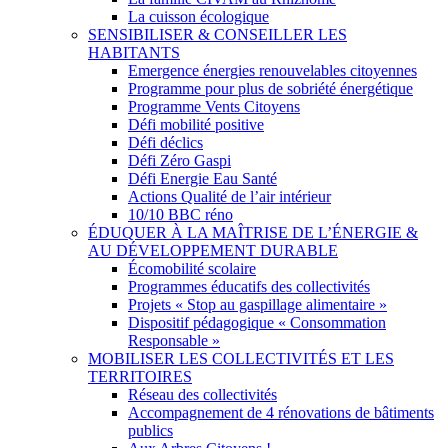
La cuisson écologique
SENSIBILISER & CONSEILLER LES
HABITANTS
Emergence énergies renouvelables citoyennes
Programme pour plus de sobriété énergétique
Programme Vents Citoyens
Défi mobilité positive
Défi déclics
Défi Zéro Gaspi
Défi Energie Eau Santé
Actions Qualité de l’air intérieur
10/10 BBC réno
ÉDUQUER À LA MAÎTRISE DE L’ÉNERGIE &
AU DÉVELOPPEMENT DURABLE
Écomobilité scolaire
Programmes éducatifs des collectivités
Projets « Stop au gaspillage alimentaire »
Dispositif pédagogique « Consommation
Responsable »
MOBILISER LES COLLECTIVITÉS ET LES
TERRITOIRES
Réseau des collectivités
Accompagnement de 4 rénovations de bâtiments
publics