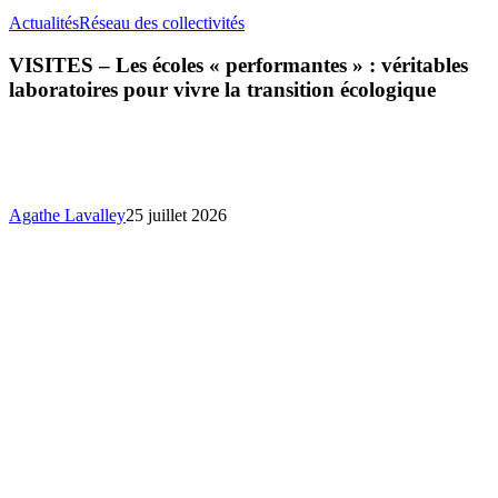
VISITES
Actualités
Réseau des collectivités
–
Les
VISITES – Les écoles « performantes » : véritables
écoles
laboratoires pour vivre la transition écologique
«
performantes
»
:
véritables
laboratoires
Agathe Lavalley
25 juillet 2026
pour
vivre
la
transition
écologique