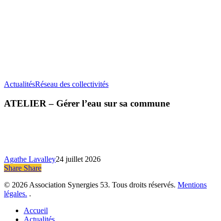
ATELIER
Actualités
Réseau des collectivités
–
Gérer
ATELIER – Gérer l’eau sur sa commune
l’eau
sur
sa
commune
Agathe Lavalley
24 juillet 2026
Share
Share
Share
© 2026 Association Synergies 53. Tous droits réservés.
Mentions
légales.
.
Close
Accueil
Menu
Actualités