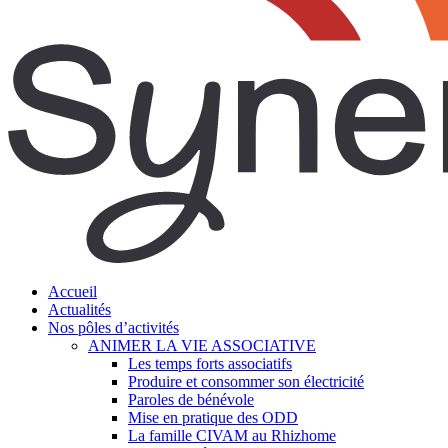
search
Menu
Accueil
Actualités
Nos pôles d’activités
ANIMER LA VIE ASSOCIATIVE
Les temps forts associatifs
Produire et consommer son électricité
Paroles de bénévole
Mise en pratique des ODD
La famille CIVAM au Rhizhome