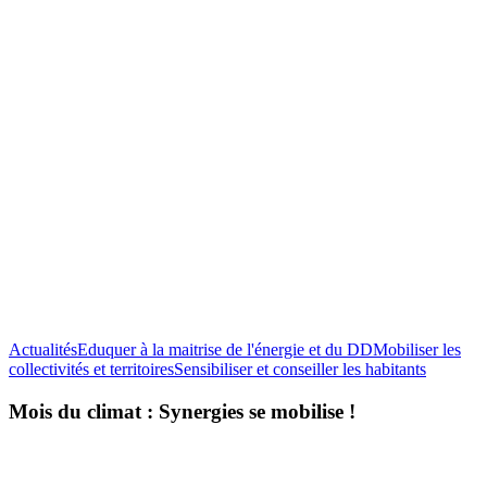
Actualités
Eduquer à la maitrise de l'énergie et du DD
Mobiliser les
Mois
collectivités et territoires
Sensibiliser et conseiller les habitants
du
climat
Mois du climat : Synergies se mobilise !
:
Synergie
se
mobilise