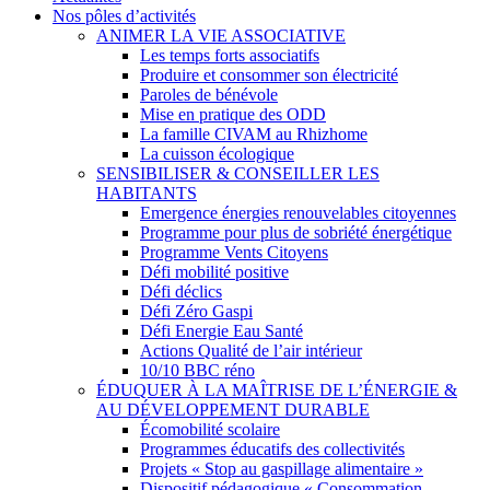
Nos pôles d’activités
ANIMER LA VIE ASSOCIATIVE
Les temps forts associatifs
Produire et consommer son électricité
Paroles de bénévole
Mise en pratique des ODD
La famille CIVAM au Rhizhome
La cuisson écologique
SENSIBILISER & CONSEILLER LES
HABITANTS
Emergence énergies renouvelables citoyennes
Programme pour plus de sobriété énergétique
Programme Vents Citoyens
Défi mobilité positive
Défi déclics
Défi Zéro Gaspi
Défi Energie Eau Santé
Actions Qualité de l’air intérieur
10/10 BBC réno
ÉDUQUER À LA MAÎTRISE DE L’ÉNERGIE &
AU DÉVELOPPEMENT DURABLE
Écomobilité scolaire
Programmes éducatifs des collectivités
Projets « Stop au gaspillage alimentaire »
Dispositif pédagogique « Consommation