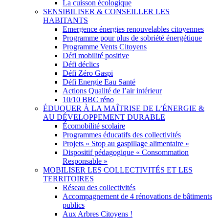
La cuisson écologique
SENSIBILISER & CONSEILLER LES
HABITANTS
Emergence énergies renouvelables citoyennes
Programme pour plus de sobriété énergétique
Programme Vents Citoyens
Défi mobilité positive
Défi déclics
Défi Zéro Gaspi
Défi Energie Eau Santé
Actions Qualité de l’air intérieur
10/10 BBC réno
ÉDUQUER À LA MAÎTRISE DE L’ÉNERGIE &
AU DÉVELOPPEMENT DURABLE
Écomobilité scolaire
Programmes éducatifs des collectivités
Projets « Stop au gaspillage alimentaire »
Dispositif pédagogique « Consommation
Responsable »
MOBILISER LES COLLECTIVITÉS ET LES
TERRITOIRES
Réseau des collectivités
Accompagnement de 4 rénovations de bâtiments
publics
Aux Arbres Citoyens !