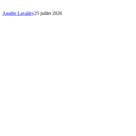
!
Agathe Lavalley
25 juillet 2026