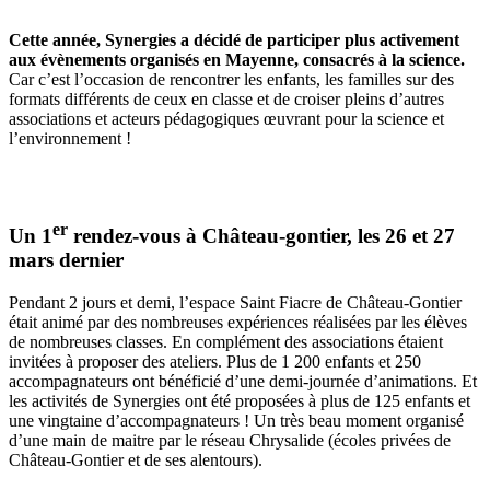
Cette année, Synergies a décidé de participer plus activement
aux évènements organisés en Mayenne, consacrés à la science.
Car c’est l’occasion de rencontrer les enfants, les familles sur des
formats différents de ceux en classe et de croiser pleins d’autres
associations et acteurs pédagogiques œuvrant pour la science et
l’environnement !
er
Un 1
rendez-vous à Château-gontier, les 26 et 27
mars dernier
Pendant 2 jours et demi, l’espace Saint Fiacre de Château-Gontier
était animé par des nombreuses expériences réalisées par les élèves
de nombreuses classes. En complément des associations étaient
invitées à proposer des ateliers. Plus de 1 200 enfants et 250
Actualités
Eduquer à la maitrise de l'énergie et du DD
accompagnateurs ont bénéficié d’une demi-journée d’animations. Et
les activités de Synergies ont été proposées à plus de 125 enfants et
La saison des « Forum Sciences
une vingtaine d’accompagnateurs ! Un très beau moment organisé
d’une main de maitre par le réseau Chrysalide (écoles privées de
» est ouverte !
Château-Gontier et de ses alentours).