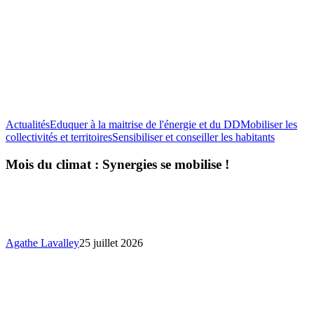
Actualités
Eduquer à la maitrise de l'énergie et du DD
Mobiliser les
Mois
collectivités et territoires
Sensibiliser et conseiller les habitants
du
climat
Mois du climat : Synergies se mobilise !
:
Synergie
se
mobilise
!
Agathe Lavalley
25 juillet 2026