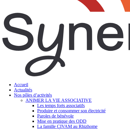
search
Menu
Accueil
Actualités
Nos pôles d’activités
ANIMER LA VIE ASSOCIATIVE
Les temps forts associatifs
Produire et consommer son électricité
Paroles de bénévole
Mise en pratique des ODD
La famille CIVAM au Rhizhome