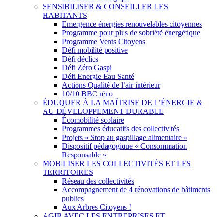
SENSIBILISER & CONSEILLER LES
HABITANTS
Emergence énergies renouvelables citoyennes
Programme pour plus de sobriété énergétique
Programme Vents Citoyens
Défi mobilité positive
Défi déclics
Défi Zéro Gaspi
Défi Energie Eau Santé
Actions Qualité de l’air intérieur
10/10 BBC réno
ÉDUQUER À LA MAÎTRISE DE L’ÉNERGIE &
AU DÉVELOPPEMENT DURABLE
Écomobilité scolaire
Programmes éducatifs des collectivités
Projets « Stop au gaspillage alimentaire »
Dispositif pédagogique « Consommation
Responsable »
MOBILISER LES COLLECTIVITÉS ET LES
TERRITOIRES
Réseau des collectivités
Accompagnement de 4 rénovations de bâtiments
publics
Aux Arbres Citoyens !
AGIR AVEC LES ENTREPRISES ET