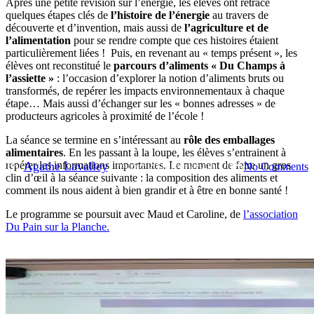
Après une petite révision sur l’énergie, les élèves ont retracé
quelques étapes clés de
l’histoire de l’énergie
au travers de
découverte et d’invention, mais aussi de
l’agriculture et de
l’alimentation
pour se rendre compte que ces histoires étaient
particulièrement liées ! Puis, en revenant au « temps présent », les
élèves ont reconstitué le
parcours d’aliments « Du Champs à
Actualités
Eduquer à la maitrise de l'énergie et du DD
l’assiette »
: l’occasion d’explorer la notion d’aliments bruts ou
transformés, de repérer les impacts environnementaux à chaque
Éduquer à l’alimentation saine
étape… Mais aussi d’échanger sur les « bonnes adresses » de
producteurs agricoles à proximité de l’école !
et durable
La séance se termine en s’intéressant au
rôle des emballages
alimentaires
. En les passant à la loupe, les élèves s’entrainent à
By
Agathe Lavalley
repérer les informations importantes. Le moment de faire un gros
2 février 2026
février 4th, 2026
No Comments
clin d’œil à la séance suivante : la composition des aliments et
comment ils nous aident à bien grandir et à être en bonne santé !
Le programme se poursuit avec Maud et Caroline, de
l’association
Du Pain sur la Planche.