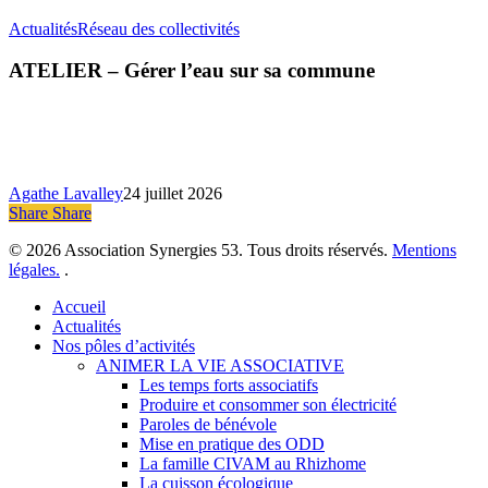
ATELIER
Actualités
Réseau des collectivités
–
Gérer
ATELIER – Gérer l’eau sur sa commune
l’eau
sur
sa
commune
Agathe Lavalley
24 juillet 2026
Share
Share
Share
© 2026 Association Synergies 53. Tous droits réservés.
Mentions
légales.
.
Close
Accueil
Menu
Actualités
Nos pôles d’activités
ANIMER LA VIE ASSOCIATIVE
Les temps forts associatifs
Produire et consommer son électricité
Paroles de bénévole
Mise en pratique des ODD
La famille CIVAM au Rhizhome
La cuisson écologique