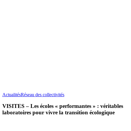
VISITES
Actualités
Réseau des collectivités
–
Les
VISITES – Les écoles « performantes » : véritables
écoles
laboratoires pour vivre la transition écologique
«
performantes
»