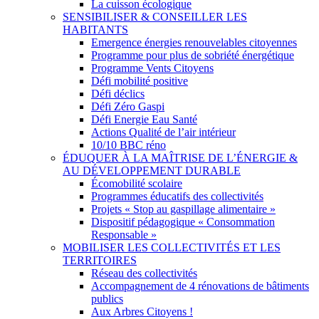
La cuisson écologique
SENSIBILISER & CONSEILLER LES
HABITANTS
Emergence énergies renouvelables citoyennes
Programme pour plus de sobriété énergétique
Programme Vents Citoyens
Défi mobilité positive
Défi déclics
Défi Zéro Gaspi
Défi Energie Eau Santé
Actions Qualité de l’air intérieur
10/10 BBC réno
ÉDUQUER À LA MAÎTRISE DE L’ÉNERGIE &
AU DÉVELOPPEMENT DURABLE
Écomobilité scolaire
Programmes éducatifs des collectivités
Projets « Stop au gaspillage alimentaire »
Dispositif pédagogique « Consommation
Responsable »
MOBILISER LES COLLECTIVITÉS ET LES
TERRITOIRES
Réseau des collectivités
Accompagnement de 4 rénovations de bâtiments
publics
Aux Arbres Citoyens !