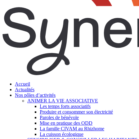
search
Menu
Accueil
Actualités
Nos pôles d’activités
ANIMER LA VIE ASSOCIATIVE
Les temps forts associatifs
Produire et consommer son électricité
Paroles de bénévole
Mise en pratique des ODD
La famille CIVAM au Rhizhome
La cuisson écologique