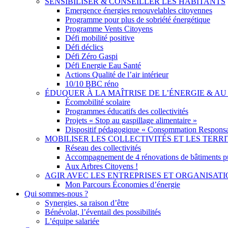
SENSIBILISER & CONSEILLER LES HABITANTS
Emergence énergies renouvelables citoyennes
Programme pour plus de sobriété énergétique
Programme Vents Citoyens
Défi mobilité positive
Défi déclics
Défi Zéro Gaspi
Défi Energie Eau Santé
Actions Qualité de l’air intérieur
10/10 BBC réno
ÉDUQUER À LA MAÎTRISE DE L’ÉNERGIE & 
Écomobilité scolaire
Programmes éducatifs des collectivités
Projets « Stop au gaspillage alimentaire »
Dispositif pédagogique « Consommation Responsa
MOBILISER LES COLLECTIVITÉS ET LES TERRI
Réseau des collectivités
Accompagnement de 4 rénovations de bâtiments p
Aux Arbres Citoyens !
AGIR AVEC LES ENTREPRISES ET ORGANISAT
Mon Parcours Économies d’énergie
Qui sommes-nous ?
Synergies, sa raison d’être
Bénévolat, l’éventail des possibilités
L’équipe salariée