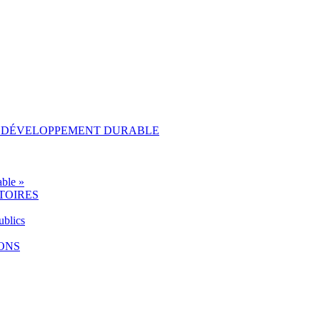
AU DÉVELOPPEMENT DURABLE
ble »
TOIRES
ublics
IONS