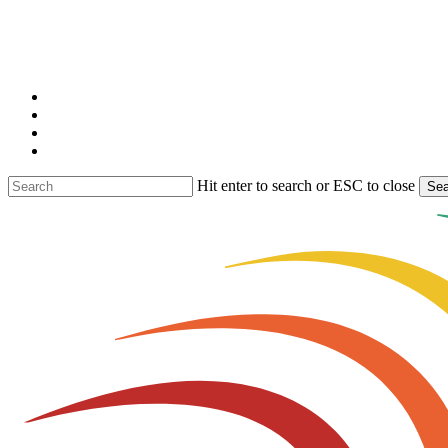
Skip
to
main
content
facebook
linkedin
youtube
instagram
Hit enter to search or ESC to close
Sea
Close
Search