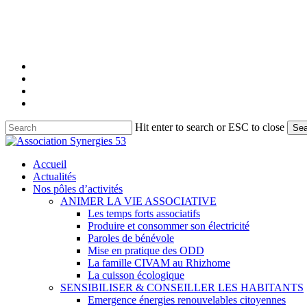
Skip
to
main
content
facebook
linkedin
youtube
instagram
Hit enter to search or ESC to close
Sea
Close
Search
search
Menu
Accueil
Actualités
Nos pôles d’activités
ANIMER LA VIE ASSOCIATIVE
Les temps forts associatifs
Produire et consommer son électricité
Paroles de bénévole
Mise en pratique des ODD
La famille CIVAM au Rhizhome
La cuisson écologique
SENSIBILISER & CONSEILLER LES HABITANTS
Emergence énergies renouvelables citoyennes