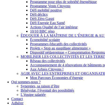
Programme pour plus de sobriété énergétique
Programme Vents Citoyens
Défi mobilité positive
Défi déclics
Défi Zéro Gaspi
Défi Energie Eau Santé
Actions Qualité de l’air intérieur
10/10 BBC réno
ÉDUQUER À LA MAÎTRISE DE L’ÉNERGIE & 
Écomobilité scolaire
Programmes éducatifs des collectivités
Projets « Stop au gaspillage alimentaire »
Dispositif pédagogique « Consommation Responsa
MOBILISER LES COLLECTIVITÉS ET LES TERRI
Réseau des collectivités
Accompagnement de 4 rénovations de bâtiments p
Aux Arbres Citoyens !
AGIR AVEC LES ENTREPRISES ET ORGANISAT
Mon Parcours Économies d’énergie
Qui sommes-nous ?
Synergies, sa raison d’être
Bénévolat, l’éventail des possibilités
L’équipe salariée
Contact
Adhérer