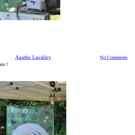
Actualités
Equipe salariée
quitte Synergie, la fin d’une hist
By
Agathe Lavalley
2 juin 2025
juin 3rd, 2025
No Comments
ans !