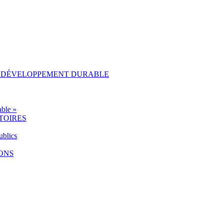
AU DÉVELOPPEMENT DURABLE
ble »
TOIRES
ublics
IONS