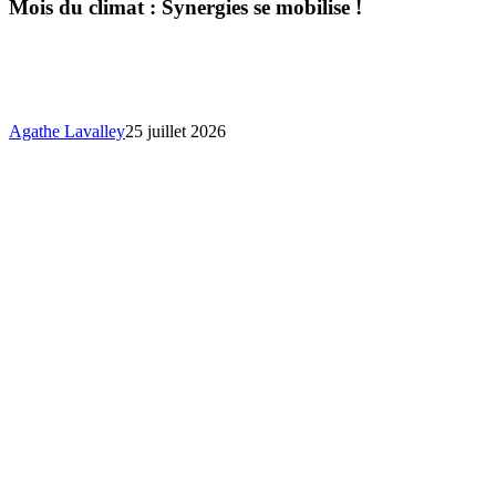
climat
Mois du climat : Synergies se mobilise !
:
Synergie
se
mobilise
!
Agathe Lavalley
25 juillet 2026