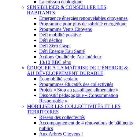
La cuisson écologique
SENSIBILISER & CONSEILLER LES
HABITANTS
Emergence énergies renouvelables citoyennes
Programme pour plus de sobriété énergétique
Programme Vents Citoyens
Défi mobilité positive
Défi déclics
Défi Zéro Gaspi
Défi Energie Eau Santé
Actions Qualité de l’air intérieur
10/10 BBC réno
ÉDUQUER À LA MAÎTRISE DE L’ÉNERGIE &
AU DÉVELOPPEMENT DURABLE
Écomobilité scolaire
Programmes éducatifs des collectivités
Projets « Stop au gaspillage alimentaire »
Dispositif pédagogique « Consommation
Responsable »
MOBILISER LES COLLECTIVITÉS ET LES
TERRITOIRES
Réseau des collectivités
Accompagnement de 4 rénovations de bâtiments
publics
Aux Arbres Citoyens !