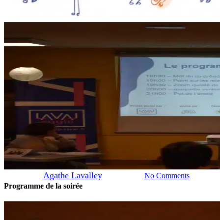
Actualités
Défi Eau, Santé, Energie
Défi Eau Energie Santé : le
point à mi-parcours
By
Agathe Lavalley
12 mars 2025
No Comments
Programme de la soirée