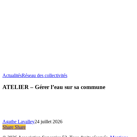
ATELIER
Actualités
Réseau des collectivités
–
Gérer
ATELIER – Gérer l’eau sur sa commune
l’eau
sur
sa
commune
Agathe Lavalley
24 juillet 2026
Share
Share
Share