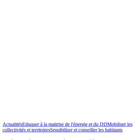
Actualités
Eduquer à la maitrise de l'énergie et du DD
Mobiliser les
Mois
collectivités et territoires
Sensibiliser et conseiller les habitants
du