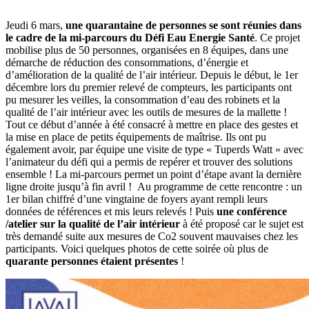
Jeudi 6 mars,
une quarantaine de personnes se sont réunies dans
le cadre de la mi-parcours du Défi Eau Energie Santé
. Ce projet
mobilise plus de 50 personnes, organisées en 8 équipes, dans une
démarche de réduction des consommations, d’énergie et
d’amélioration de la qualité de l’air intérieur. Depuis le début, le 1
er
décembre lors du premier relevé de compteurs, les participants ont
pu mesurer les veilles, la consommation d’eau des robinets et la
qualité de l’air intérieur avec les outils de mesures de la mallette !
Tout ce début d’année à été consacré à mettre en place des gestes et
la mise en place de petits équipements de maîtrise. Ils ont pu
également avoir, par équipe une visite de type « Tuperds Watt » avec
l’animateur du défi qui a permis de repérer et trouver des solutions
ensemble ! La mi-parcours permet un point d’étape avant la dernière
ligne droite jusqu’à fin avril !
Au programme de cette rencontre : un
1
er
bilan chiffré d’une vingtaine de foyers ayant rempli leurs
données de références et mis leurs relevés ! Puis
une conférence
/atelier sur la qualité de l’air intérieur
à été proposé car le sujet est
très demandé suite aux mesures de Co2 souvent mauvaises chez les
participants.
Voici quelques photos de cette soirée où plus de
quarante personnes étaient présentes
!