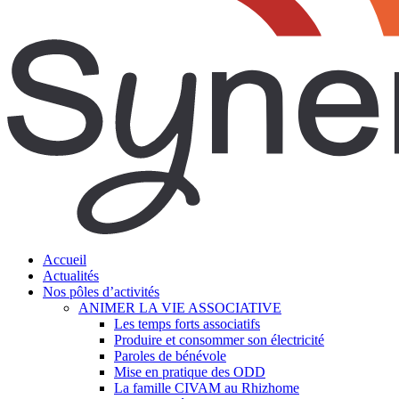
search
Menu
Accueil
Actualités
Nos pôles d’activités
ANIMER LA VIE ASSOCIATIVE
Les temps forts associatifs
Produire et consommer son électricité
Paroles de bénévole
Mise en pratique des ODD
La famille CIVAM au Rhizhome