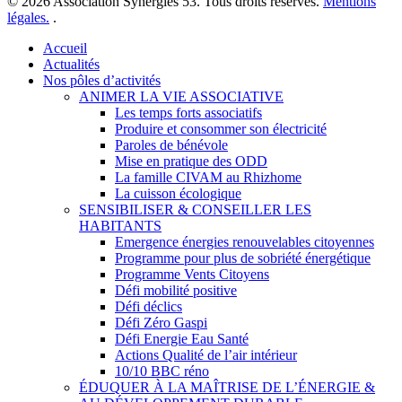
© 2026 Association Synergies 53. Tous droits réservés.
Mentions
légales.
.
Close
Accueil
Menu
Actualités
Nos pôles d’activités
ANIMER LA VIE ASSOCIATIVE
Les temps forts associatifs
Produire et consommer son électricité
Paroles de bénévole
Mise en pratique des ODD
La famille CIVAM au Rhizhome
La cuisson écologique
SENSIBILISER & CONSEILLER LES
HABITANTS
Emergence énergies renouvelables citoyennes
Programme pour plus de sobriété énergétique
Programme Vents Citoyens
Défi mobilité positive
Défi déclics
Défi Zéro Gaspi
Défi Energie Eau Santé
Actions Qualité de l’air intérieur
10/10 BBC réno
ÉDUQUER À LA MAÎTRISE DE L’ÉNERGIE &