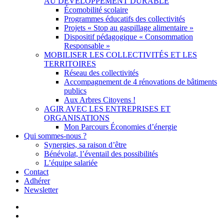
AU DÉVELOPPEMENT DURABLE
Écomobilité scolaire
Programmes éducatifs des collectivités
Projets « Stop au gaspillage alimentaire »
Dispositif pédagogique « Consommation
Responsable »
MOBILISER LES COLLECTIVITÉS ET LES
TERRITOIRES
Réseau des collectivités
Accompagnement de 4 rénovations de bâtiments
publics
Aux Arbres Citoyens !
AGIR AVEC LES ENTREPRISES ET
ORGANISATIONS
Mon Parcours Économies d’énergie
Qui sommes-nous ?
Synergies, sa raison d’être
Bénévolat, l’éventail des possibilités
L’équipe salariée
Contact
Adhérer
Newsletter
facebook
linkedin