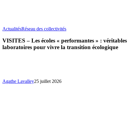
VISITES
Actualités
Réseau des collectivités
–
Les
VISITES – Les écoles « performantes » : véritables
écoles
laboratoires pour vivre la transition écologique
«
performantes
»
:
véritables
laboratoires
Agathe Lavalley
25 juillet 2026
pour
vivre
la
transition
écologique