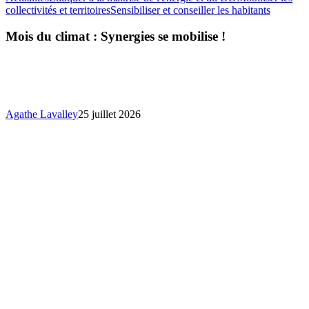
Mois
collectivités et territoires
Sensibiliser et conseiller les habitants
du
climat
Mois du climat : Synergies se mobilise !
:
Synergie
se
mobilise
!
Agathe Lavalley
25 juillet 2026