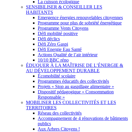
La cuisson écologique
SENSIBILISER & CONSEILLER LES
HABITANTS
Emergence énergies renouvelables citoyennes
Programme pour plus de sobriété énergétique
Programme Vents Citoyens
Défi mobilité positive
Défi déclics
Défi Zéro Gaspi
Défi Energie Eau Santé
Actions Qualité de l’air intérieur
10/10 BBC réno
ÉDUQUER À LA MAÎTRISE DE L’ÉNERGIE &
AU DÉVELOPPEMENT DURABLE
Écomobilité scolaire
Programmes éducatifs des collectivités
Projets « Stop au gaspillage alimentaire »
Dispositif pédagogique « Consommation
Responsable »
MOBILISER LES COLLECTIVITÉS ET LES
TERRITOIRES
Réseau des collectivités
Accompagnement de 4 rénovations de bâtiments
publics
Aux Arbres Citoyens !