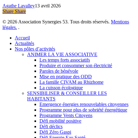
à
Agathe Lavalley
13 avril 2026
l’impact
Share
Share
Share
de
la
© 2026 Association Synergies 53. Tous droits réservés.
Mentions
mode
légales.
.
!
Close
Accueil
Menu
Actualités
Nos pôles d’activités
ANIMER LA VIE ASSOCIATIVE
Les temps forts associatifs
Produire et consommer son électricité
Paroles de bénévole
Mise en pratique des ODD
La famille CIVAM au Rhizhome
La cuisson écologique
SENSIBILISER & CONSEILLER LES
HABITANTS
Emergence énergies renouvelables citoyennes
Programme pour plus de sobriété énergétique
Programme Vents Citoyens
Défi mobilité positive
Défi déclics
Défi Zéro Gaspi
Défi Energie Eau Santé