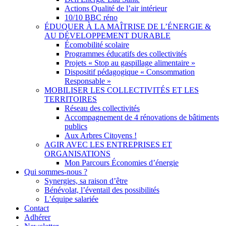
Actions Qualité de l’air intérieur
10/10 BBC réno
ÉDUQUER À LA MAÎTRISE DE L’ÉNERGIE &
AU DÉVELOPPEMENT DURABLE
Écomobilité scolaire
Programmes éducatifs des collectivités
Projets « Stop au gaspillage alimentaire »
Dispositif pédagogique « Consommation
Responsable »
MOBILISER LES COLLECTIVITÉS ET LES
TERRITOIRES
Réseau des collectivités
Accompagnement de 4 rénovations de bâtiments
publics
Aux Arbres Citoyens !
AGIR AVEC LES ENTREPRISES ET
ORGANISATIONS
Mon Parcours Économies d’énergie
Qui sommes-nous ?
Synergies, sa raison d’être
Bénévolat, l’éventail des possibilités
L’équipe salariée
Contact
Adhérer