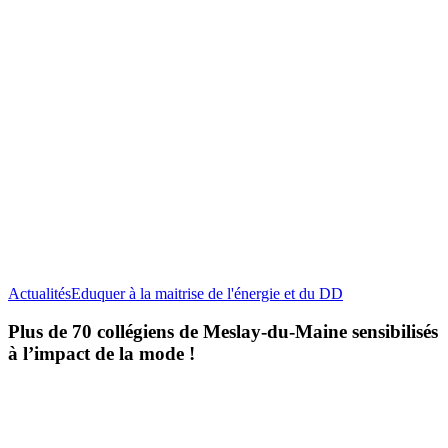
Plus
Actualités
Eduquer à la maitrise de l'énergie et du DD
de
70
Plus de 70 collégiens de Meslay-du-Maine sensibilisés
collégiens
à l’impact de la mode !
de
Meslay-
du-
Maine
sensibilisés