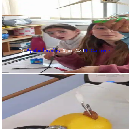
Eduquer à la maitrise de l'énergie et du DD
Coëvrons : 4 classes découvrent
les sources d’énergies
By
Agathe Lavalley
19 juin 2023
No Comments