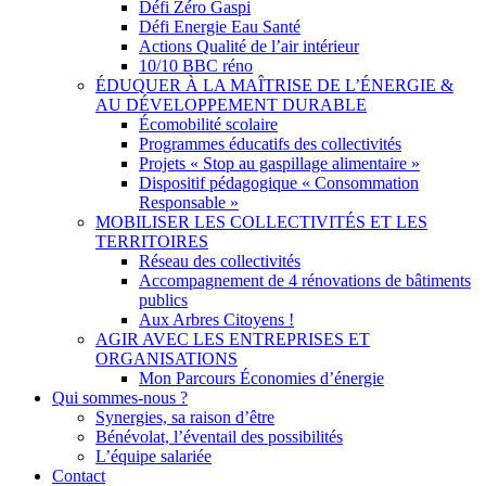
Défi Zéro Gaspi
Défi Energie Eau Santé
Actions Qualité de l’air intérieur
10/10 BBC réno
ÉDUQUER À LA MAÎTRISE DE L’ÉNERGIE &
AU DÉVELOPPEMENT DURABLE
Écomobilité scolaire
Programmes éducatifs des collectivités
Projets « Stop au gaspillage alimentaire »
Dispositif pédagogique « Consommation
Responsable »
MOBILISER LES COLLECTIVITÉS ET LES
TERRITOIRES
Réseau des collectivités
Accompagnement de 4 rénovations de bâtiments
publics
Aux Arbres Citoyens !
AGIR AVEC LES ENTREPRISES ET
ORGANISATIONS
Mon Parcours Économies d’énergie
Qui sommes-nous ?
Synergies, sa raison d’être
Bénévolat, l’éventail des possibilités
L’équipe salariée
Contact