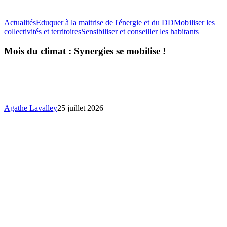
Actualités
Eduquer à la maitrise de l'énergie et du DD
Mobiliser les
Mois
collectivités et territoires
Sensibiliser et conseiller les habitants
du
climat
Mois du climat : Synergies se mobilise !
:
Synergie
se
mobilise
!
Agathe Lavalley
25 juillet 2026