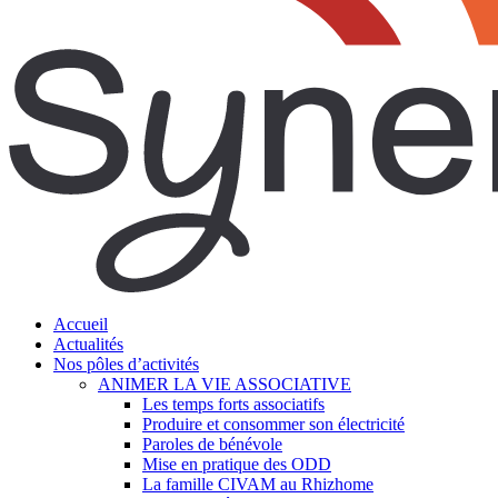
search
Menu
Accueil
Actualités
Nos pôles d’activités
ANIMER LA VIE ASSOCIATIVE
Les temps forts associatifs
Produire et consommer son électricité
Paroles de bénévole
Mise en pratique des ODD
La famille CIVAM au Rhizhome