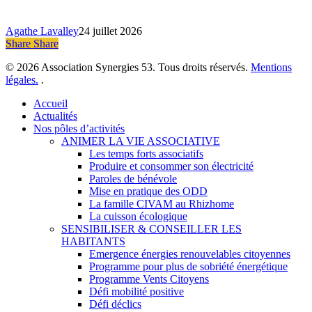
commune
Agathe Lavalley
24 juillet 2026
Share
Share
Share
© 2026 Association Synergies 53. Tous droits réservés.
Mentions
légales.
.
Close
Accueil
Menu
Actualités
Nos pôles d’activités
ANIMER LA VIE ASSOCIATIVE
Les temps forts associatifs
Produire et consommer son électricité
Paroles de bénévole
Mise en pratique des ODD
La famille CIVAM au Rhizhome
La cuisson écologique
SENSIBILISER & CONSEILLER LES
HABITANTS
Emergence énergies renouvelables citoyennes
Programme pour plus de sobriété énergétique
Programme Vents Citoyens
Défi mobilité positive
Défi déclics