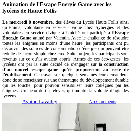
Animation de l’Escape Energie Game avec les
lycéens de Haute Follis
Le mercredi 8 novembre,
des élèves du Lycée Haute Follis ainsi
qu’Emma, volontaire en service civique chez Synergies et des
volontaires en service civique à Unicité ont participé à l
’Escape
Énergie Game
animé par Valentin. Avec le challenge de résoudre
toutes les énigmes en moins d’une heure, les participants ont pu
découvrir des sources de consommation d’énergie qui peuvent être
Actualités
réduite de façon simple chez eux. Suite au jeu, les participants sont
revenus sur ce qu’ils avaient appris. Armés de ces éco-gestes, les
Animation de l’Escape Energie
lycéens ont par la suite décidé de s’engager sur la
construction
d’un nouvel escape game qu’ils proposeront au reste de
Game avec les lycéens de Haute
l’établissement
. Ce travail sur quelques semaines leur demandera
donc de se renseigner sur une thématique du développement durable
Follis
qui les touche, pour pouvoir sensibiliser leurs collègues par les
énigmes. Un beau défi à relever, qui montre la volonté d’agir des
lycéens.
By
Agathe Lavalley
7 décembre 2023
No Comments