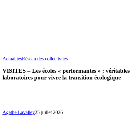
VISITES
Actualités
Réseau des collectivités
–
Les
VISITES – Les écoles « performantes » : véritables
écoles
laboratoires pour vivre la transition écologique
«
performantes
»
:
véritables
laboratoires
Agathe Lavalley
25 juillet 2026
pour
vivre
la
transition
écologique