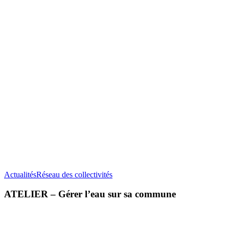
ATELIER
Actualités
Réseau des collectivités
–
Gérer
ATELIER – Gérer l’eau sur sa commune
l’eau
sur
sa