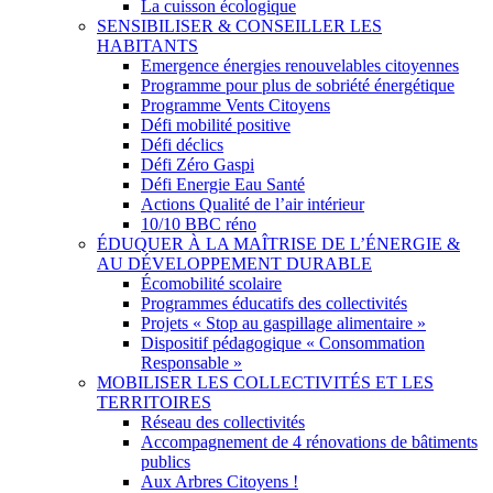
La cuisson écologique
SENSIBILISER & CONSEILLER LES
HABITANTS
Emergence énergies renouvelables citoyennes
Programme pour plus de sobriété énergétique
Programme Vents Citoyens
Défi mobilité positive
Défi déclics
Défi Zéro Gaspi
Défi Energie Eau Santé
Actions Qualité de l’air intérieur
10/10 BBC réno
ÉDUQUER À LA MAÎTRISE DE L’ÉNERGIE &
AU DÉVELOPPEMENT DURABLE
Écomobilité scolaire
Programmes éducatifs des collectivités
Projets « Stop au gaspillage alimentaire »
Dispositif pédagogique « Consommation
Responsable »
MOBILISER LES COLLECTIVITÉS ET LES
TERRITOIRES
Réseau des collectivités
Accompagnement de 4 rénovations de bâtiments
publics
Aux Arbres Citoyens !